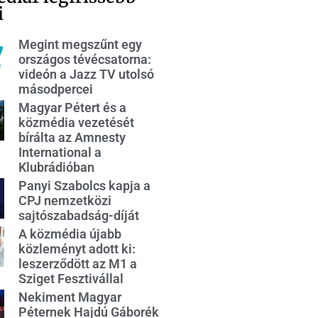
i
Megint megszűnt egy
országos tévécsatorna:
videón a Jazz TV utolsó
másodpercei
Magyar Pétert és a
közmédia vezetését
bírálta az Amnesty
International a
Klubrádióban
Panyi Szabolcs kapja a
CPJ nemzetközi
sajtószabadság-díját
A közmédia újabb
közleményt adott ki:
leszerződött az M1 a
Sziget Fesztivállal
Nekiment Magyar
Péternek Hajdú Gáborék