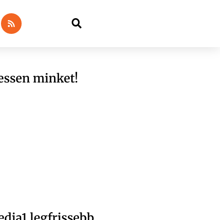
essen minket!
dia1 legfrissebb