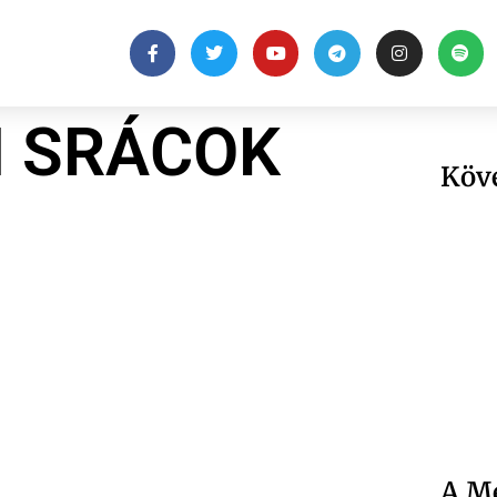
I SRÁCOK
Köv
A Me