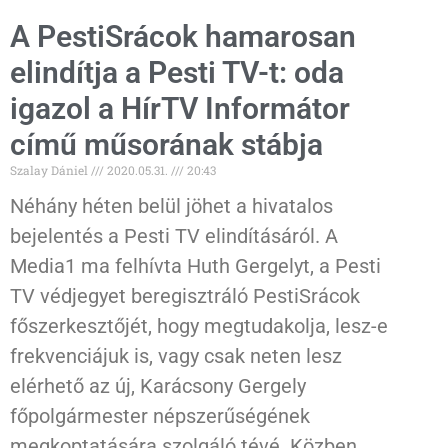
A PestiSrácok hamarosan
elindítja a Pesti TV-t: oda
igazol a HírTV Informátor
című műsorának stábja
Szalay Dániel
2020.05.31.
20:43
Néhány héten belül jöhet a hivatalos
bejelentés a Pesti TV elindításáról. A
Media1 ma felhívta Huth Gergelyt, a Pesti
TV védjegyet beregisztráló PestiSrácok
főszerkesztőjét, hogy megtudakolja, lesz-e
frekvenciájuk is, vagy csak neten lesz
elérhető az új, Karácsony Gergely
főpolgármester népszerűségének
megkoptatására szolgáló tévé. Közben