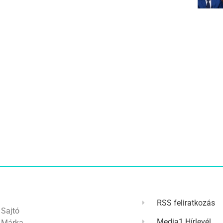
RSS feliratkozás
Sajtó
Media1 Hírlevél
Márka