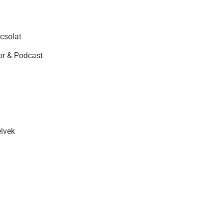
csolat
r & Podcast
elvek