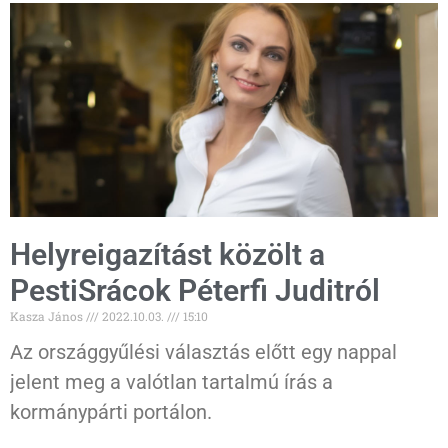
Helyreigazítást közölt a
PestiSrácok Péterfi Juditról
Kasza János
2022.10.03.
15:10
Az országgyűlési választás előtt egy nappal
jelent meg a valótlan tartalmú írás a
kormánypárti portálon.