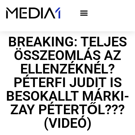
A Media1 médiaajánlata politikai hirdetőknek– országgyűlési választás 2026
BREAKING: TELJES
ÖSSZEOMLÁS AZ
ELLENZÉKNÉL?
PÉTERFI JUDIT IS
BESOKALLT MÁRKI-
ZAY PÉTERTŐL???
(VIDEÓ)