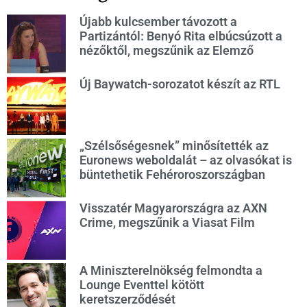
Újabb kulcsember távozott a
Partizántól: Benyó Rita elbúcsúzott a
nézőktől, megszűnik az Elemző
Új Baywatch-sorozatot készít az RTL
„Szélsőségesnek” minősítették az
Euronews weboldalát – az olvasókat is
büntethetik Fehéroroszországban
Visszatér Magyarországra az AXN
Crime, megszűnik a Viasat Film
A Miniszterelnökség felmondta a
Lounge Eventtel kötött
keretszerződését