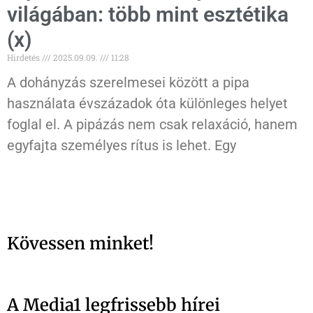
világában: több mint esztétika
(x)
Hirdetés
2025.09.09.
11:28
A dohányzás szerelmesei között a pipa
használata évszázadok óta különleges helyet
foglal el. A pipázás nem csak relaxáció, hanem
egyfajta személyes rítus is lehet. Egy
Kövessen minket!
A Media1 legfrissebb hírei