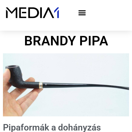
A Media1 médiaajánlata politikai hirdetőknek– országgyűlési választás 2026
BRANDY PIPA
Pipaformák a dohányzás