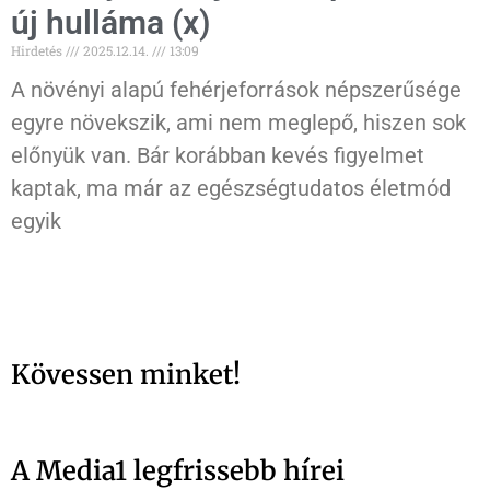
új hulláma (x)
Hirdetés
2025.12.14.
13:09
A növényi alapú fehérjeforrások népszerűsége
egyre növekszik, ami nem meglepő, hiszen sok
előnyük van. Bár korábban kevés figyelmet
kaptak, ma már az egészségtudatos életmód
egyik
Kövessen minket!
A Media1 legfrissebb hírei