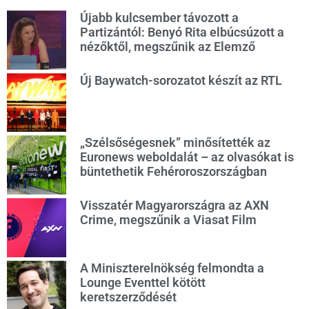
Újabb kulcsember távozott a
Partizántól: Benyó Rita elbúcsúzott a
nézőktől, megszűnik az Elemző
Új Baywatch-sorozatot készít az RTL
„Szélsőségesnek” minősítették az
Euronews weboldalát – az olvasókat is
büntethetik Fehéroroszországban
Visszatér Magyarországra az AXN
Crime, megszűnik a Viasat Film
A Miniszterelnökség felmondta a
Lounge Eventtel kötött
keretszerződését