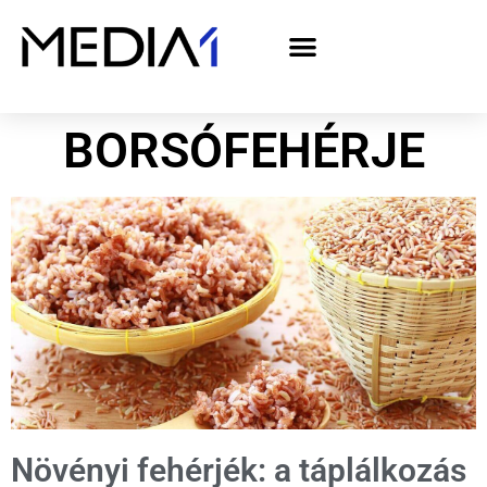
A Media1 médiaajánlata politikai hirdetőknek– országgyűlési választás 2026
BORSÓFEHÉRJE
Növényi fehérjék: a táplálkozás