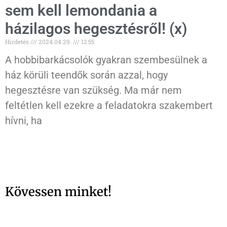
sem kell lemondania a
házilagos hegesztésről! (x)
Hirdetés
2024.04.29.
12:55
A hobbibarkácsolók gyakran szembesülnek a
ház körüli teendők során azzal, hogy
hegesztésre van szükség. Ma már nem
feltétlen kell ezekre a feladatokra szakembert
hívni, ha
Kövessen minket!