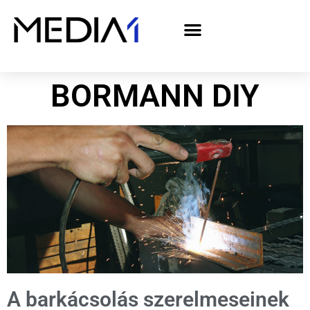
A Media1 médiaajánlata politikai hirdetőknek– országgyűlési választás 2026
BORMANN DIY
A barkácsolás szerelmeseinek