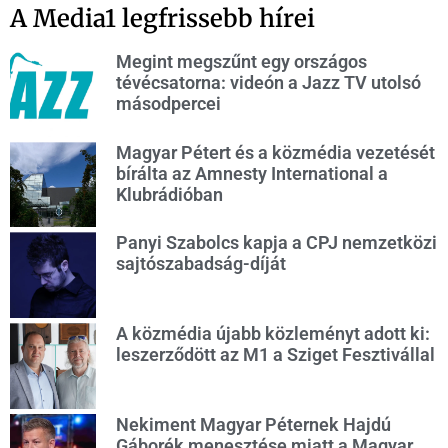
A Media1 legfrissebb hírei
Megint megszűnt egy országos
tévécsatorna: videón a Jazz TV utolsó
másodpercei
Magyar Pétert és a közmédia vezetését
bírálta az Amnesty International a
Klubrádióban
Panyi Szabolcs kapja a CPJ nemzetközi
sajtószabadság-díját
A közmédia újabb közleményt adott ki:
leszerződött az M1 a Sziget Fesztivállal
Nekiment Magyar Péternek Hajdú
Gáborék menesztése miatt a Magyar