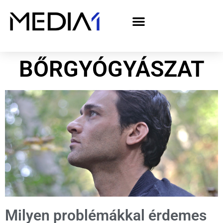
A Media1 médiaajánlata politikai hirdetőknek– országgyűlési választás 2026
BŐRGYÓGYÁSZAT
Milyen problémákkal érdemes