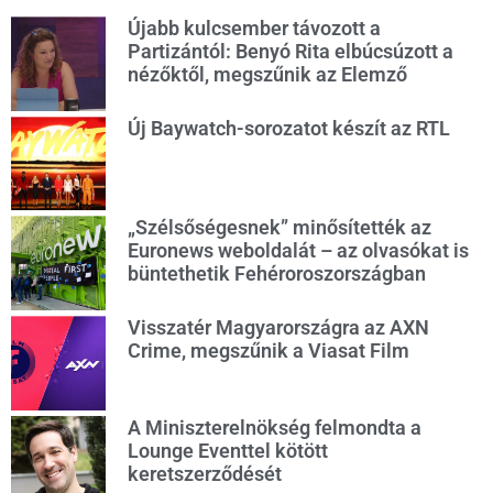
Újabb kulcsember távozott a
Partizántól: Benyó Rita elbúcsúzott a
nézőktől, megszűnik az Elemző
Új Baywatch-sorozatot készít az RTL
„Szélsőségesnek” minősítették az
Euronews weboldalát – az olvasókat is
büntethetik Fehéroroszországban
Visszatér Magyarországra az AXN
Crime, megszűnik a Viasat Film
A Miniszterelnökség felmondta a
Lounge Eventtel kötött
keretszerződését