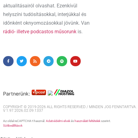
aktualitásairól olvashat. Ezenkívül
helyszíni tudósításokkal, interjúkkal és
időnként oknyomozásokkal jövünk. Van
rádió- illetve podcastos műsorunk
is.
Partnerünk:
COPYRIGHT © 2019-2026 ALL RIGHTS RESERVED / MINDEN JOG FENNTARTVA. M
V 1.97.2026.02.09.1337
Az oldal reCAPTCHA-t használ.
Adatvédelmi elvek
és
használati feltételek
szerint.
Sütibeállítások