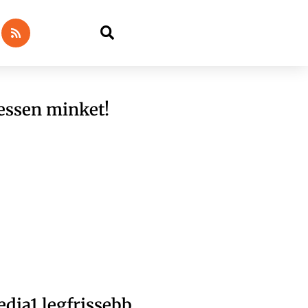
essen minket!
dia1 legfrissebb