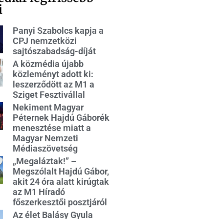
i
Panyi Szabolcs kapja a
CPJ nemzetközi
sajtószabadság-díját
A közmédia újabb
közleményt adott ki:
leszerződött az M1 a
Sziget Fesztivállal
Nekiment Magyar
Péternek Hajdú Gáborék
menesztése miatt a
Magyar Nemzeti
Médiaszövetség
„Megaláztak!” –
Megszólalt Hajdú Gábor,
akit 24 óra alatt kirúgtak
az M1 Híradó
főszerkesztői posztjáról
Az élet Balásy Gyula