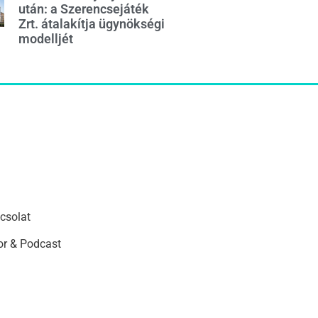
után: a Szerencsejáték
Zrt. átalakítja ügynökségi
modelljét
csolat
r & Podcast