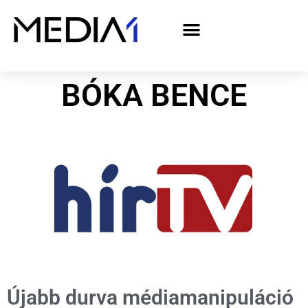
A Media1 médiaajánlata politikai hirdetőknek– országgyűlési választás 2026
BÓKA BENCE
Újabb durva médiamanipuláció