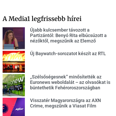
A Media1 legfrissebb hírei
Újabb kulcsember távozott a
Partizántól: Benyó Rita elbúcsúzott a
nézőktől, megszűnik az Elemző
Új Baywatch-sorozatot készít az RTL
„Szélsőségesnek” minősítették az
Euronews weboldalát – az olvasókat is
büntethetik Fehéroroszországban
Visszatér Magyarországra az AXN
Crime, megszűnik a Viasat Film