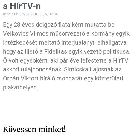
a HírTV-n
media1.hu
2021.01.17.
12:34
Egy 23 éves dolgozó fiatalként mutatta be
Velkovics Vilmos műsorvezető a kormány egyik
intézkedését méltató interjúalanyt, elhallgatva,
hogy az illető a Fidelitas egyik vezető politikusa.
Ő volt egyébként, aki pár éve lefestette a HírTV
akkori tulajdonosának, Simicska Lajosnak az
Orbán Viktort bíráló mondatát egy közterületi
plakáthelyen.
Kövessen minket!