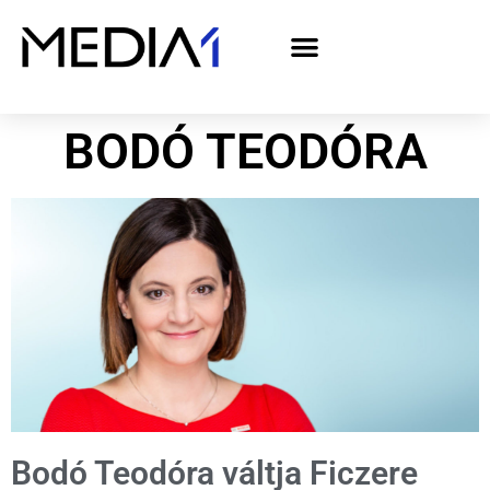
A Media1 médiaajánlata politikai hirdetőknek– országgyűlési választás 2026
BODÓ TEODÓRA
Bodó Teodóra váltja Ficzere