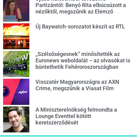
Partizántól: Benyó Rita elbúcsúzott a
nézőktől, megszűnik az Elemző
Új Baywatch-sorozatot készít az RTL
„Szélsőségesnek” minősítették az
Euronews weboldalát – az olvasókat is
büntethetik Fehéroroszországban
Visszatér Magyarországra az AXN
Crime, megszűnik a Viasat Film
A Miniszterelnökség felmondta a
Lounge Eventtel kötött
keretszerződését