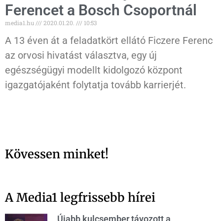
Ferencet a Bosch Csoportnál
media1.hu
2020.01.20.
10:53
A 13 éven át a feladatkört ellátó Ficzere Ferenc
az orvosi hivatást választva, egy új
egészségügyi modellt kidolgozó központ
igazgatójaként folytatja tovább karrierjét.
Kövessen minket!
A Media1 legfrissebb hírei
Újabb kulcsember távozott a