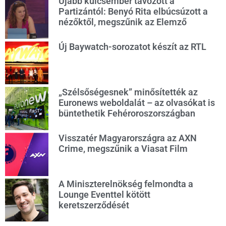
Újabb kulcsember távozott a
Partizántól: Benyó Rita elbúcsúzott a
nézőktől, megszűnik az Elemző
Új Baywatch-sorozatot készít az RTL
„Szélsőségesnek” minősítették az
Euronews weboldalát – az olvasókat is
büntethetik Fehéroroszországban
Visszatér Magyarországra az AXN
Crime, megszűnik a Viasat Film
A Miniszterelnökség felmondta a
Lounge Eventtel kötött
keretszerződését