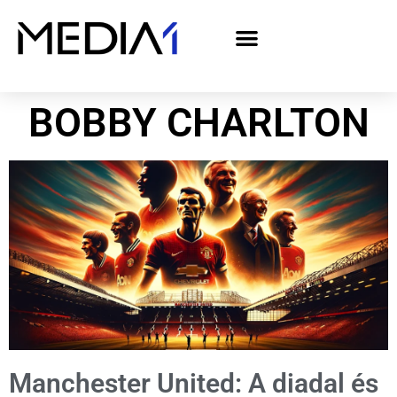
A Media1 médiaajánlata politikai hirdetőknek– országgyűlési választás 2026
BOBBY CHARLTON
Manchester United: A diadal és