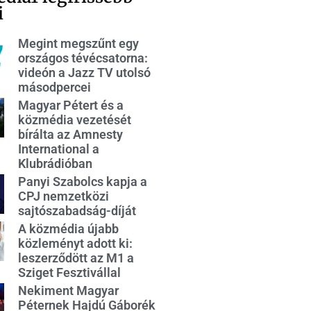
i
Megint megszűnt egy
országos tévécsatorna:
videón a Jazz TV utolsó
másodpercei
Magyar Pétert és a
közmédia vezetését
bírálta az Amnesty
International a
Klubrádióban
Panyi Szabolcs kapja a
CPJ nemzetközi
sajtószabadság-díját
A közmédia újabb
közleményt adott ki:
leszerződött az M1 a
Sziget Fesztivállal
Nekiment Magyar
Péternek Hajdú Gáborék