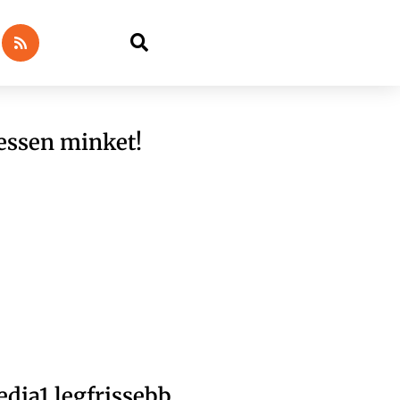
essen minket!
dia1 legfrissebb