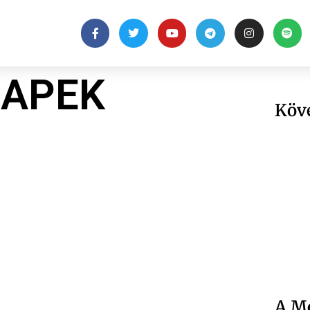
HAPEK
Köv
A Me