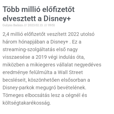
Több millió előfizetőt
elvesztett a Disney+
Gulyás Balázs
2023.02.13.
09:51
2,4 millió előfizetőt veszített 2022 utolsó
három hónapjában a Disney+ . Ez a
streaming-szolgáltatás első nagy
visszaesése a 2019 végi indulás óta,
miközben a mikiegeres vállalat negyedéves
eredménye felülmúlta a Wall Street
becsléseit, köszönhetően elsősorban a
Disney-parkok megugró bevételének.
Tömeges elbocsátás lesz a cégnél és
költségtakarékosság.