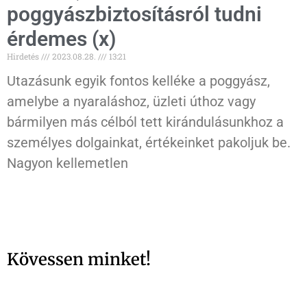
poggyászbiztosításról tudni
érdemes (x)
Hirdetés
2023.08.28.
13:21
Utazásunk egyik fontos kelléke a poggyász,
amelybe a nyaraláshoz, üzleti úthoz vagy
bármilyen más célból tett kirándulásunkhoz a
személyes dolgainkat, értékeinket pakoljuk be.
Nagyon kellemetlen
Kövessen minket!