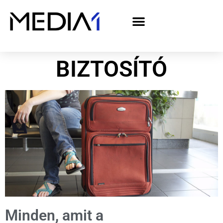
A Media1 médiaajánlata politikai hirdetőknek– országgyűlési választás 2026
BIZTOSÍTÓ
Minden, amit a