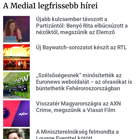
A Media1 legfrissebb hírei
Újabb kulcsember távozott a
Partizántól: Benyó Rita elbúcsúzott a
nézőktől, megszűnik az Elemző
Új Baywatch-sorozatot készít az RTL
„Szélsőségesnek” minősítették az
Euronews weboldalát – az olvasókat is
büntethetik Fehéroroszországban
Visszatér Magyarországra az AXN
Crime, megszűnik a Viasat Film
A Miniszterelnökség felmondta a
Lounge Eventtel kötött