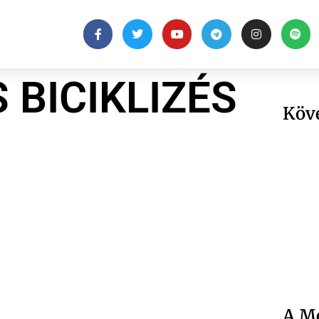
 BICIKLIZÉS
Köv
A Me