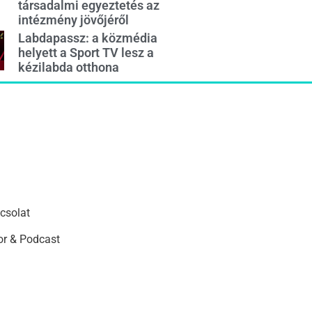
társadalmi egyeztetés az
intézmény jövőjéről
Labdapassz: a közmédia
helyett a Sport TV lesz a
kézilabda otthona
csolat
r & Podcast