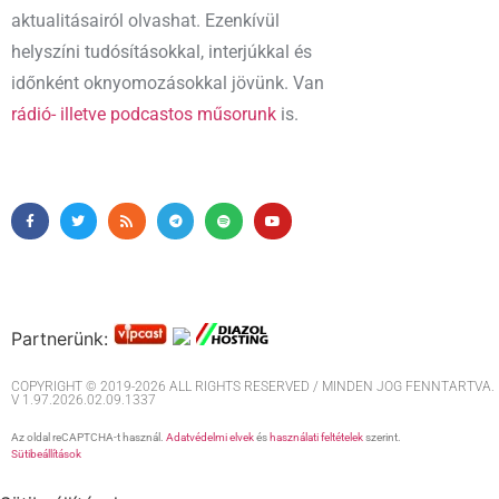
aktualitásairól olvashat. Ezenkívül
helyszíni tudósításokkal, interjúkkal és
időnként oknyomozásokkal jövünk. Van
rádió- illetve podcastos műsorunk
is.
Partnerünk:
COPYRIGHT © 2019-2026 ALL RIGHTS RESERVED / MINDEN JOG FENNTARTVA. M
V 1.97.2026.02.09.1337
Az oldal reCAPTCHA-t használ.
Adatvédelmi elvek
és
használati feltételek
szerint.
Sütibeállítások