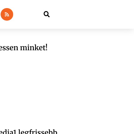
essen minket!
dia1 legfrissebb