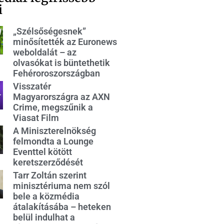
i
„Szélsőségesnek”
minősítették az Euronews
weboldalát – az
olvasókat is büntethetik
Fehéroroszországban
Visszatér
Magyarországra az AXN
Crime, megszűnik a
Viasat Film
A Miniszterelnökség
felmondta a Lounge
Eventtel kötött
keretszerződését
Tarr Zoltán szerint
minisztériuma nem szól
bele a közmédia
átalakításába – heteken
belül indulhat a