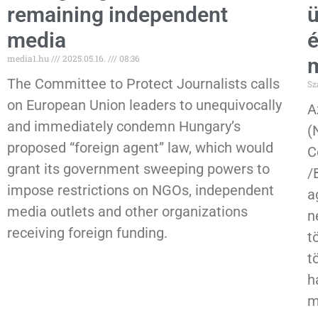
remaining independent
ü
media
é
media1.hu
2025.05.16.
08:36
The Committee to Protect Journalists calls
Sz
on European Union leaders to unequivocally
A
and immediately condemn Hungary’s
(
proposed “foreign agent” law, which would
C
grant its government sweeping powers to
/
impose restrictions on NGOs, independent
a
media outlets and other organizations
n
receiving foreign funding.
t
t
h
m