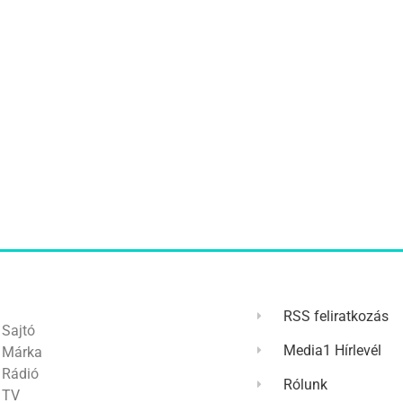
RSS feliratkozás
Sajtó
Media1 Hírlevél
Márka
Rádió
Rólunk
TV