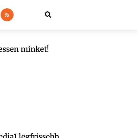
essen minket!
dia1 legfrissebb