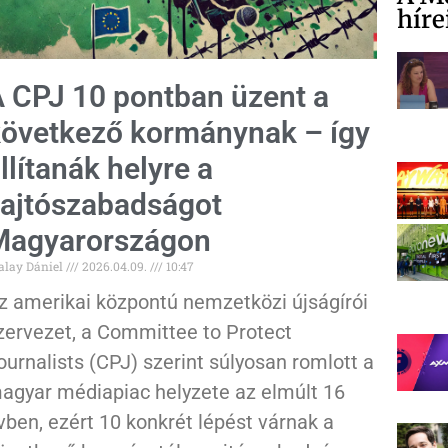
híre
 CPJ 10 pontban üzent a
övetkező kormánynak – így
llítanák helyre a
ajtószabadságot
Magyarországon
alay Dániel
2026.04.09.
10:47
z amerikai központú nemzetközi újságírói
zervezet, a Committee to Protect
ournalists (CPJ) szerint súlyosan romlott a
agyar médiapiac helyzete az elmúlt 16
vben, ezért 10 konkrét lépést várnak a