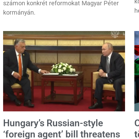
k
számon konkrét reformokat Magyar Péter
h
kormányán.
Hungary’s Russian-style
C
‘foreign agent’ bill threatens
t