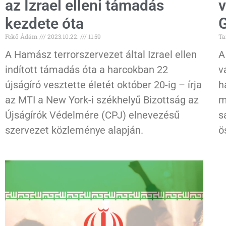
az Izrael elleni támadás
v
kezdete óta
G
Fekő Ádám
2023.10.22.
11:59
Ta
A Hamász terrorszervezet által Izrael ellen
A
indított támadás óta a harcokban 22
v
újságíró vesztette életét október 20-ig – írja
h
az MTI a New York-i székhelyű Bizottság az
m
Újságírók Védelmére (CPJ) elnevezésű
s
szervezet közleménye alapján.
ö