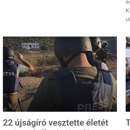
e
K
u
22 újságíró vesztette életét
T