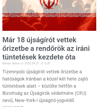
Már 18 újságírót vettek
őrizetbe a rendőrök az iráni
tüntetések kezdete óta
Kasza János
2022.09.27.
11:37
Tizennyolc újságírót vettek őrizetbe a
hatóságok Iránban a közel két hete zajló
tüntetések alatt – közölte hétfőn a
Bizottság az Újságírók védelmére (CPJ)
nevű, New-York-i újságíró-jogvédő