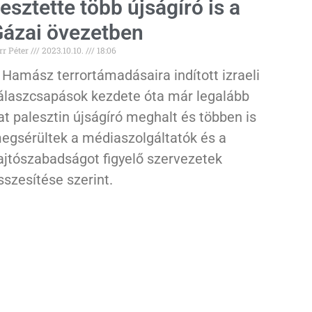
esztette több újságíró is a
ázai övezetben
rr Péter
2023.10.10.
18:06
 Hamász terrortámadásaira indított izraeli
álaszcsapások kezdete óta már legalább
at palesztin újságíró meghalt és többen is
egsérültek a médiaszolgáltatók és a
ajtószabadságot figyelő szervezetek
sszesítése szerint.