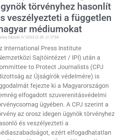
gynök törvényhez hasonlít
s veszélyezteti a független
magyar médiumokat
alay Dániel
2023.12.18.
17:54
z International Press Institute
Nemzetközi Sajtóintézet / IPI) után a
ommittee to Protect Journalists (CPJ
Bizottság az Újságírók védelmére) is
ggodalmát fejezte ki a Magyarországon
emrég elfogadott szuverenitásvédelmi
örvénycsomag ügyében. A CPJ szerint a
örvény az orosz idegen ügynök törvényhez
asonló és veszélyezteti a
édiaszabadságot, ezért elfogadhatatlan