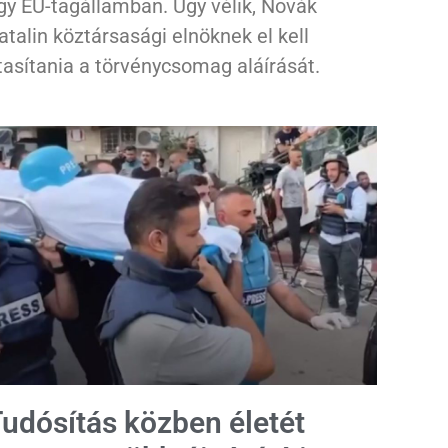
gy EU-tagállamban. Úgy vélik, Novák
atalin köztársasági elnöknek el kell
tasítania a törvénycsomag aláírását.
udósítás közben életét