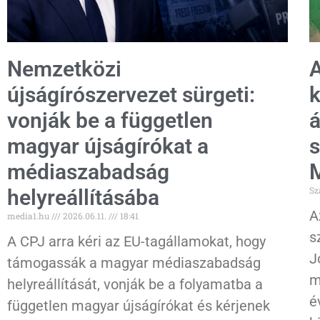
Nemzetközi
A
újságírószervezet sürgeti:
k
vonják be a független
á
magyar újságírókat a
s
médiaszabadság
Sz
helyreállításába
A
media1.hu
2026.06.11.
18:41
s
A CPJ arra kéri az EU-tagállamokat, hogy
J
támogassák a magyar médiaszabadság
m
helyreállítását, vonják be a folyamatba a
é
független magyar újságírókat és kérjenek