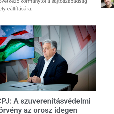
övetkező kormánytól a sajtószabadság
elyreállítására.
PJ: A szuverenitásvédelmi
örvény az orosz idegen