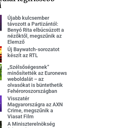
i
Újabb kulcsember
távozott a Partizántól:
Benyó Rita elbúcsúzott a
nézőktől, megszűnik az
Elemző
Új Baywatch-sorozatot
készít az RTL
„Szélsőségesnek”
minősítették az Euronews
weboldalát – az
olvasókat is büntethetik
Fehéroroszországban
Visszatér
Magyarországra az AXN
Crime, megszűnik a
Viasat Film
A Miniszterelnökség