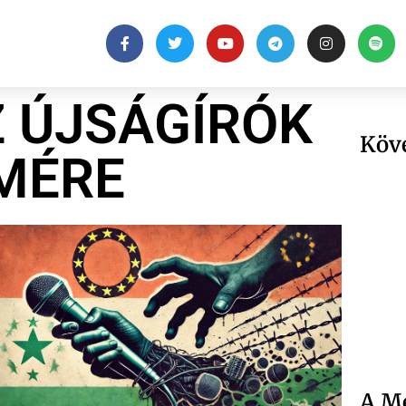
Z ÚJSÁGÍRÓK
Köv
MÉRE
A Me