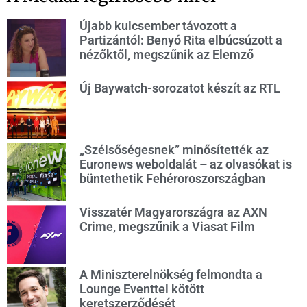
Újabb kulcsember távozott a
Partizántól: Benyó Rita elbúcsúzott a
nézőktől, megszűnik az Elemző
Új Baywatch-sorozatot készít az RTL
„Szélsőségesnek” minősítették az
Euronews weboldalát – az olvasókat is
büntethetik Fehéroroszországban
Visszatér Magyarországra az AXN
Crime, megszűnik a Viasat Film
A Miniszterelnökség felmondta a
Lounge Eventtel kötött
keretszerződését