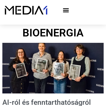
A Media1 médiaajánlata politikai hirdetőknek– országgyűlési választás 2026
BIOENERGIA
AI-ról és fenntarthatóságról