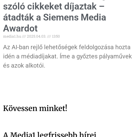
szóló cikkeket díjaztak –
átadták a Siemens Media
Awardot
media1.hu
2025.04.03.
13:50
Az AI-ban rejlő lehetőségek feldolgozása hozta
idén a médiadíjakat. Íme a győztes pályaművek
és azok alkotói.
Kövessen minket!
A Media1 legfrissebb hírei