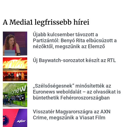
A Media1 legfrissebb hírei
Újabb kulcsember távozott a
Partizántól: Benyó Rita elbúcsúzott a
nézőktől, megszűnik az Elemző
Új Baywatch-sorozatot készít az RTL
„Szélsőségesnek” minősítették az
Euronews weboldalát – az olvasókat is
büntethetik Fehéroroszországban
Visszatér Magyarországra az AXN
Crime, megszűnik a Viasat Film