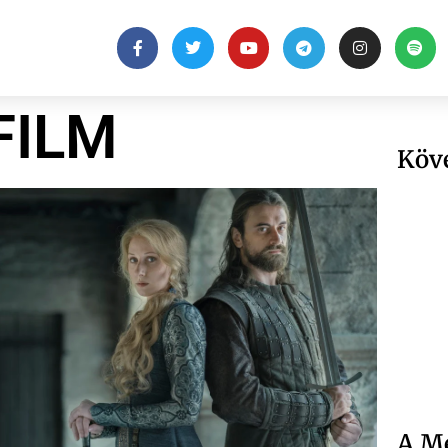
FILM
Köv
A Me