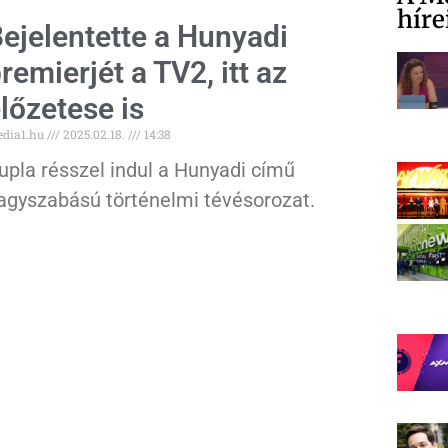
híre
ejelentette a Hunyadi
remierjét a TV2, itt az
lőzetese is
dia1.hu
2025.02.18.
14:38
upla résszel indul a Hunyadi című
agyszabású történelmi tévésorozat.