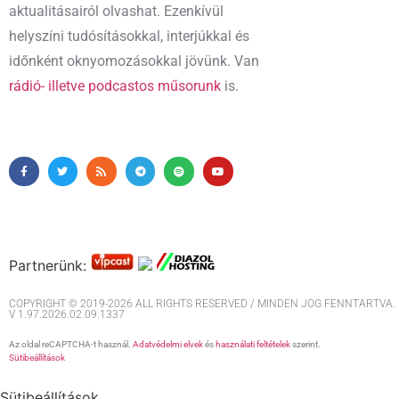
aktualitásairól olvashat. Ezenkívül
helyszíni tudósításokkal, interjúkkal és
időnként oknyomozásokkal jövünk. Van
rádió- illetve podcastos műsorunk
is.
Partnerünk:
COPYRIGHT © 2019-2026 ALL RIGHTS RESERVED / MINDEN JOG FENNTARTVA. M
V 1.97.2026.02.09.1337
Az oldal reCAPTCHA-t használ.
Adatvédelmi elvek
és
használati feltételek
szerint.
Sütibeállítások
Sütibeállítások