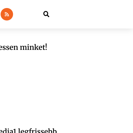
essen minket!
dia1 legfrissebb