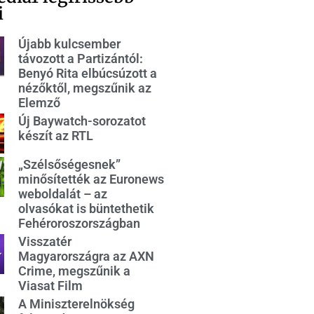
i
Újabb kulcsember
távozott a Partizántól:
Benyó Rita elbúcsúzott a
nézőktől, megszűnik az
Elemző
Új Baywatch-sorozatot
készít az RTL
„Szélsőségesnek”
minősítették az Euronews
weboldalát – az
olvasókat is büntethetik
Fehéroroszországban
Visszatér
Magyarországra az AXN
Crime, megszűnik a
Viasat Film
A Miniszterelnökség