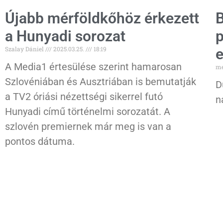
Újabb mérföldkőhöz érkezett
B
a Hunyadi sorozat
p
Szalay Dániel
2025.03.25.
18:19
e
A Media1 értesülése szerint hamarosan
me
Szlovéniában és Ausztriában is bemutatják
D
a TV2 óriási nézettségi sikerrel futó
n
Hunyadi című történelmi sorozatát. A
szlovén premiernek már meg is van a
pontos dátuma.