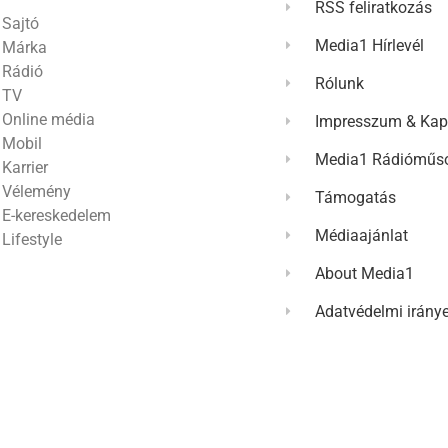
RSS feliratkozás
Sajtó
Media1 Hírlevél
Márka
Rádió
Rólunk
TV
Online média
Impresszum & Kap
Mobil
Media1 Rádióműso
Karrier
Vélemény
Támogatás
E-kereskedelem
Médiaajánlat
Lifestyle
About Media1
Adatvédelmi irány