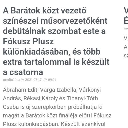
A Barátok közt vezető
V
színészei műsorvezetőként
É
me
debütálnak szombat este a
V
Fókusz Plusz
A
különkiadásában, és több
s
extra tartalommal is készült
a csatorna
media1.hu
2021.07.17.
09:01
Ábrahám Edit, Varga Izabella, Várkonyi
András, Rékasi Károly és Tihanyi-Tóth
Csaba is új szerepkörben próbálhatja ki
magát a Barátok közt fináléja előtti Fókusz
Plusz különkiadásban. Készült ezenkívül