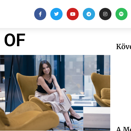
 OF
Köv
A Me