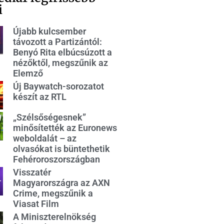
i
Újabb kulcsember
távozott a Partizántól:
Benyó Rita elbúcsúzott a
nézőktől, megszűnik az
Elemző
Új Baywatch-sorozatot
készít az RTL
„Szélsőségesnek”
minősítették az Euronews
weboldalát – az
olvasókat is büntethetik
Fehéroroszországban
Visszatér
Magyarországra az AXN
Crime, megszűnik a
Viasat Film
A Miniszterelnökség