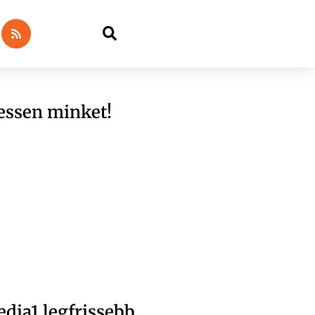
essen minket!
dia1 legfrissebb