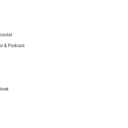
csolat
r & Podcast
elvek