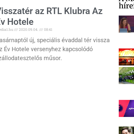
híre
isszatér az RTL Klubra Az
v Hotele
dia1.hu
2020.09.04.
08:41
asárnaptól új, speciális évaddal tér vissza
z Év Hotele versenyhez kapcsolódó
zállodatesztelős műsor.