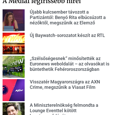
A Media1 legfrissebb hírei
Újabb kulcsember távozott a
Partizántól: Benyó Rita elbúcsúzott a
nézőktől, megszűnik az Elemző
Új Baywatch-sorozatot készít az RTL
„Szélsőségesnek” minősítették az
Euronews weboldalát – az olvasókat is
büntethetik Fehéroroszországban
Visszatér Magyarországra az AXN
Crime, megszűnik a Viasat Film
A Miniszterelnökség felmondta a
Lounge Eventtel kötött