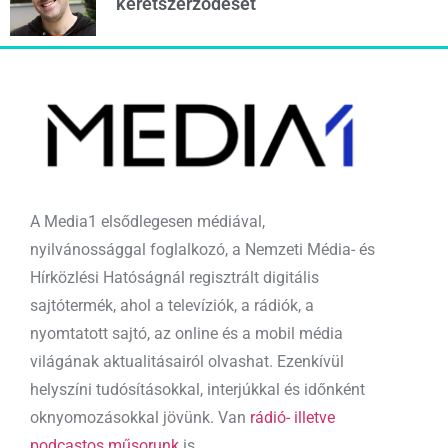
keretszerződését
A Media1 elsődlegesen médiával,
nyilvánossággal foglalkozó, a Nemzeti Média- és
Hírközlési Hatóságnál regisztrált digitális
sajtótermék, ahol a televíziók, a rádiók, a
nyomtatott sajtó, az online és a mobil média
világának aktualitásairól olvashat. Ezenkívül
helyszíni tudósításokkal, interjúkkal és időnként
oknyomozásokkal jövünk. Van
rádió- illetve
podcastos műsorunk
is.