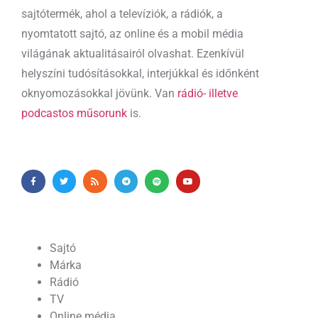
sajtótermék, ahol a televíziók, a rádiók, a
nyomtatott sajtó, az online és a mobil média
világának aktualitásairól olvashat. Ezenkívül
helyszíni tudósításokkal, interjúkkal és időnként
oknyomozásokkal jövünk. Van
rádió- illetve
podcastos műsorunk
is.
Sajtó
Márka
Rádió
TV
Online média