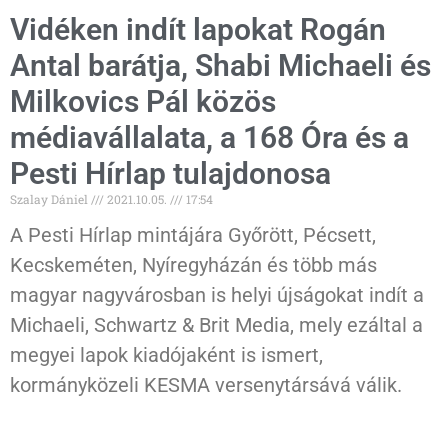
Vidéken indít lapokat Rogán
Antal barátja, Shabi Michaeli és
Milkovics Pál közös
médiavállalata, a 168 Óra és a
Pesti Hírlap tulajdonosa
Szalay Dániel
2021.10.05.
17:54
A Pesti Hírlap mintájára Győrött, Pécsett,
Kecskeméten, Nyíregyházán és több más
magyar nagyvárosban is helyi újságokat indít a
Michaeli, Schwartz & Brit Media, mely ezáltal a
megyei lapok kiadójaként is ismert,
kormányközeli KESMA versenytársává válik.