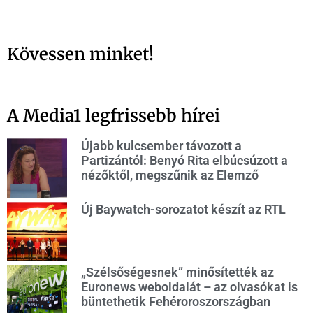
Kövessen minket!
A Media1 legfrissebb hírei
Újabb kulcsember távozott a
Partizántól: Benyó Rita elbúcsúzott a
nézőktől, megszűnik az Elemző
Új Baywatch-sorozatot készít az RTL
„Szélsőségesnek” minősítették az
Euronews weboldalát – az olvasókat is
büntethetik Fehéroroszországban