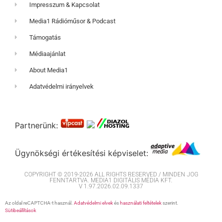
Impresszum & Kapcsolat
Media1 Rádióműsor & Podcast
Támogatás
Médiaajánlat
About Media1
Adatvédelmi irányelvek
Partnerünk:
Ügynökségi értékesítési képviselet:
COPYRIGHT © 2019-2026 ALL RIGHTS RESERVED / MINDEN JOG
FENNTARTVA. MEDIA1 DIGITÁLIS MÉDIA KFT.
V 1.97.2026.02.09.1337
Az oldal reCAPTCHA-t használ.
Adatvédelmi elvek
és
használati feltételek
szerint.
Sütibeállítások