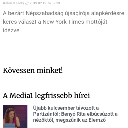
Kelen Károly
2019.02.15.
17:39
A bezárt Népszabadság újságírója alapkérdésre
keres választ a New York Times mottóját
idézve.
Kövessen minket!
A Media1 legfrissebb hírei
Újabb kulcsember távozott a
Partizántól: Benyó Rita elbúcsúzott a
nézőktől, megszűnik az Elemző