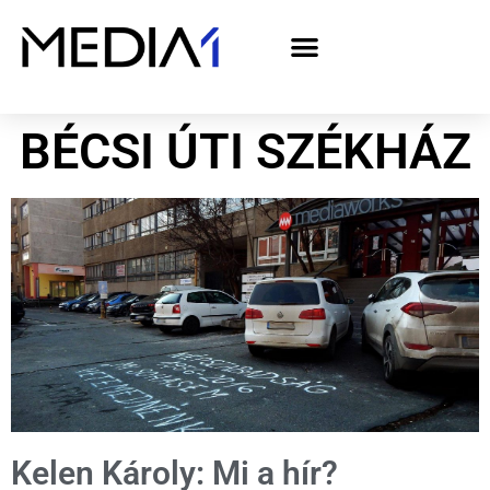
A Media1 médiaajánlata politikai hirdetőknek– országgyűlési választás 2026
BÉCSI ÚTI SZÉKHÁZ
Kelen Károly: Mi a hír?