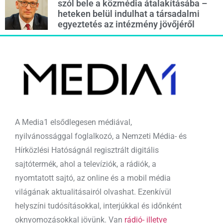
szól bele a közmédia átalakításába –
heteken belül indulhat a társadalmi
egyeztetés az intézmény jövőjéről
A Media1 elsődlegesen médiával,
nyilvánossággal foglalkozó, a Nemzeti Média- és
Hírközlési Hatóságnál regisztrált digitális
sajtótermék, ahol a televíziók, a rádiók, a
nyomtatott sajtó, az online és a mobil média
világának aktualitásairól olvashat. Ezenkívül
helyszíni tudósításokkal, interjúkkal és időnként
oknyomozásokkal jövünk. Van
rádió- illetve