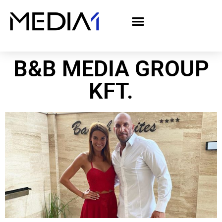
A Media1 médiaajánlata politikai hirdetőknek– országgyűlési választás 2026
B&B MEDIA GROUP
KFT.