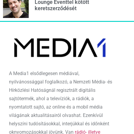
Lounge Eventtel kötött
keretszerződését
A Media1 elsődlegesen médiával,
nyilvánossággal foglalkozó, a Nemzeti Média- és
Hírközlési Hatóságnál regisztrált digitális
sajtótermék, ahol a televíziók, a rádiók, a
nyomtatott sajtó, az online és a mobil média
világának aktualitásairól olvashat. Ezenkívül
helyszíni tudósításokkal, interjúkkal és időnként
oknyomozásokkal jövünk. Van
rádió- illetve