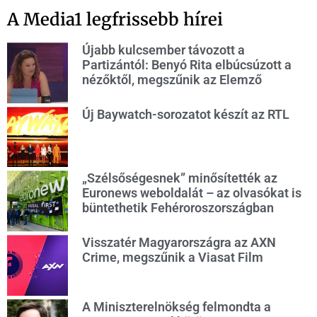
A Media1 legfrissebb hírei
Újabb kulcsember távozott a
Partizántól: Benyó Rita elbúcsúzott a
nézőktől, megszűnik az Elemző
Új Baywatch-sorozatot készít az RTL
„Szélsőségesnek” minősítették az
Euronews weboldalát – az olvasókat is
büntethetik Fehéroroszországban
Visszatér Magyarországra az AXN
Crime, megszűnik a Viasat Film
A Miniszterelnökség felmondta a