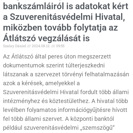
bankszámláiról is adatokat kért
a Szuverenitásvédelmi Hivatal,
miközben tovább folytatja az
Átlátszó vegzálását is
Szalay Dániel
2024.08.12.
09:55
Az Átlátszó által peres úton megszerzett
dokumentumok szerint túlterjeszkedni
látszanak a szervezet törvényi felhatalmazásán
azok a kérések, amelyekkel a
Szuverenitásvédelmi Hivatal fordult több állami
intézményhez és köztestülethez. A hivatal több
levélben folyamatos információgyűjtésre hívott
fel több állami szervet. A központi banktól
például szuverenitásvédelmi „szemszögű”