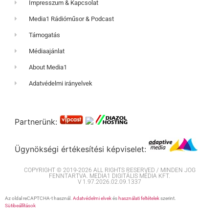
Impresszum & Kapcsolat
Media1 Rádióműsor & Podcast
Támogatás
Médiaajánlat
About Media1
Adatvédelmi irányelvek
Partnerünk:
Ügynökségi értékesítési képviselet:
COPYRIGHT © 2019-2026 ALL RIGHTS RESERVED / MINDEN JOG
FENNTARTVA. MEDIA1 DIGITÁLIS MÉDIA KFT.
V 1.97.2026.02.09.1337
Az oldal reCAPTCHA-t használ.
Adatvédelmi elvek
és
használati feltételek
szerint.
Sütibeállítások