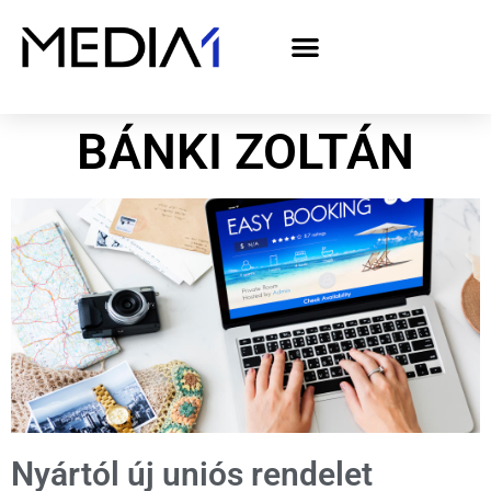
A Media1 médiaajánlata politikai hirdetőknek– országgyűlési választás 2026
BÁNKI ZOLTÁN
Nyártól új uniós rendelet