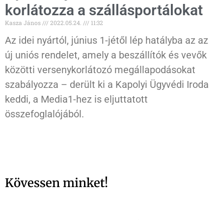
korlátozza a szállásportálokat
Kasza János
2022.05.24.
11:32
Az idei nyártól, június 1-jétől lép hatályba az az
új uniós rendelet, amely a beszállítók és vevők
közötti versenykorlátozó megállapodásokat
szabályozza – derült ki a Kapolyi Ügyvédi Iroda
keddi, a Media1-hez is eljuttatott
összefoglalójából.
Kövessen minket!