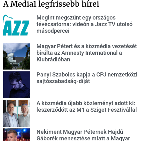
A Media1 legfrissebb hírei
Megint megszűnt egy országos
tévécsatorna: videón a Jazz TV utolsó
másodpercei
Magyar Pétert és a közmédia vezetését
bírálta az Amnesty International a
Klubrádióban
Panyi Szabolcs kapja a CPJ nemzetközi
sajtószabadság-díját
A közmédia újabb közleményt adott ki:
leszerződött az M1 a Sziget Fesztivállal
Nekiment Magyar Péternek Hajdú
Gáborék menesztése miatt a Magyar