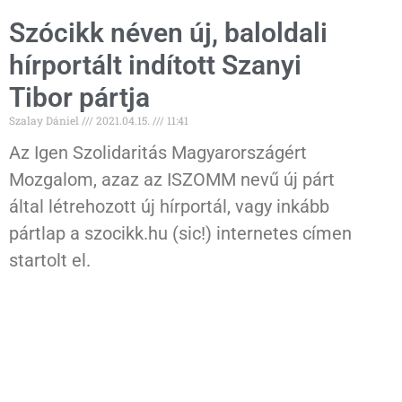
Szócikk néven új, baloldali
hírportált indított Szanyi
Tibor pártja
Szalay Dániel
2021.04.15.
11:41
Az Igen Szolidaritás Magyarországért
Mozgalom, azaz az ISZOMM nevű új párt
által létrehozott új hírportál, vagy inkább
pártlap a szocikk.hu (sic!) internetes címen
startolt el.