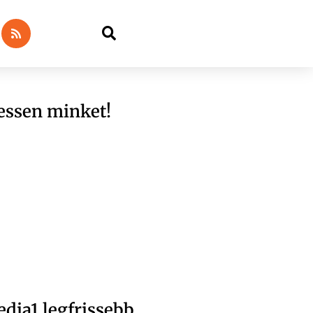
essen minket!
dia1 legfrissebb