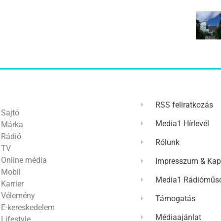
RSS feliratkozás
Sajtó
Media1 Hírlevél
Márka
Rádió
Rólunk
TV
Online média
Impresszum & Kap
Mobil
Media1 Rádióműso
Karrier
Vélemény
Támogatás
E-kereskedelem
Médiaajánlat
Lifestyle