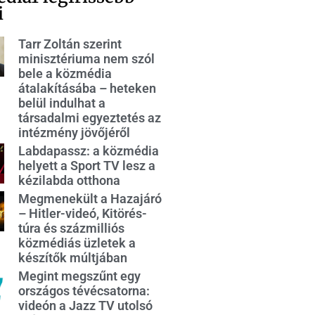
i
Tarr Zoltán szerint
minisztériuma nem szól
bele a közmédia
átalakításába – heteken
belül indulhat a
társadalmi egyeztetés az
intézmény jövőjéről
Labdapassz: a közmédia
helyett a Sport TV lesz a
kézilabda otthona
Megmenekült a Hazajáró
– Hitler-videó, Kitörés-
túra és százmilliós
közmédiás üzletek a
készítők múltjában
Megint megszűnt egy
országos tévécsatorna:
videón a Jazz TV utolsó