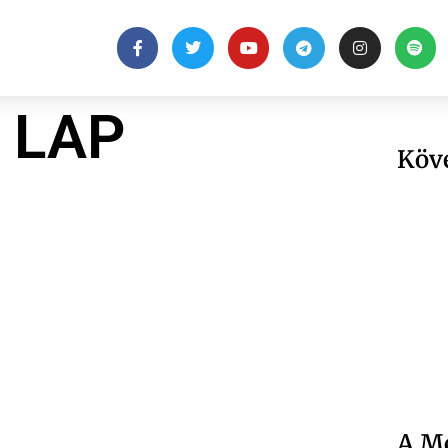
 LAP
Köv
A Me