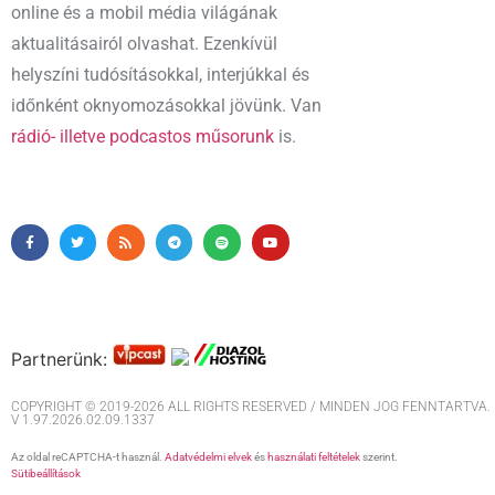
online és a mobil média világának
aktualitásairól olvashat. Ezenkívül
helyszíni tudósításokkal, interjúkkal és
időnként oknyomozásokkal jövünk. Van
rádió- illetve podcastos műsorunk
is.
Partnerünk:
COPYRIGHT © 2019-2026 ALL RIGHTS RESERVED / MINDEN JOG FENNTARTVA. M
V 1.97.2026.02.09.1337
Az oldal reCAPTCHA-t használ.
Adatvédelmi elvek
és
használati feltételek
szerint.
Sütibeállítások