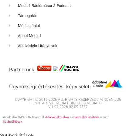
Media1 Rádióműsor & Podcast
Támogatás
Médiaajánlat
About Media1
Adatvédelmi irányelvek
Partnerünk:
Ügynökségi értékesítési képviselet:
COPYRIGHT © 2019-2026 ALL RIGHTS RESERVED / MINDEN JOG
FENNTARTVA. MEDIA1 DIGITÁLIS MÉDIA KFT.
V 1.97.2026.02.09.1337
Az oldal reCAPTCHA-t használ.
Adatvédelmi elvek
és
használati feltételek
szerint.
Sütibeállítások
Sütibeállítások