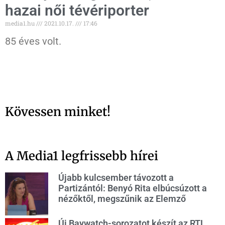
hazai női tévériporter
media1.hu
2021.10.17.
17:46
85 éves volt.
Kövessen minket!
A Media1 legfrissebb hírei
Újabb kulcsember távozott a
Partizántól: Benyó Rita elbúcsúzott a
nézőktől, megszűnik az Elemző
Új Baywatch-sorozatot készít az RTL