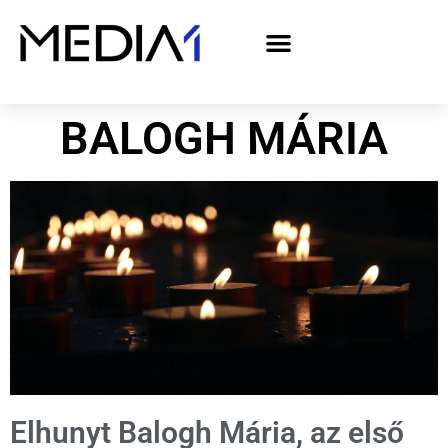
A Media1 médiaajánlata politikai hirdetőknek– országgyűlési választás 2026
BALOGH MÁRIA
Elhunyt Balogh Mária, az első