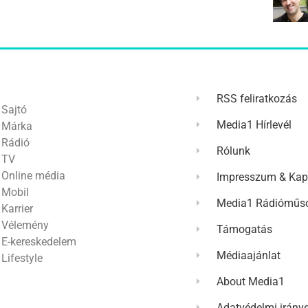
RSS feliratkozás
Sajtó
Media1 Hírlevél
Márka
Rádió
Rólunk
TV
Online média
Impresszum & Kap
Mobil
Media1 Rádióműso
Karrier
Vélemény
Támogatás
E-kereskedelem
Médiaajánlat
Lifestyle
About Media1
Adatvédelmi irány