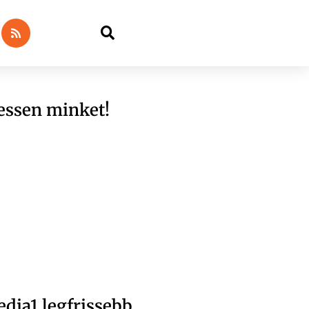
essen minket!
dia1 legfrissebb