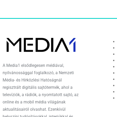
A Media1 elsődlegesen médiával,
nyilvánossággal foglalkozó, a Nemzeti
Média- és Hírközlési Hatóságnál
regisztrált digitális sajtótermék, ahol a
televíziók, a rádiók, a nyomtatott sajtó, az
online és a mobil média világának
aktualitásairól olvashat. Ezenkívül
helyszíni tudósításokkal, interjúkkal és