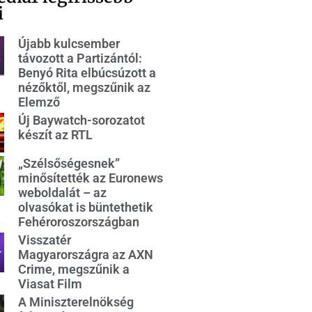
i
Újabb kulcsember
távozott a Partizántól:
Benyó Rita elbúcsúzott a
nézőktől, megszűnik az
Elemző
Új Baywatch-sorozatot
készít az RTL
„Szélsőségesnek”
minősítették az Euronews
weboldalát – az
olvasókat is büntethetik
Fehéroroszországban
Visszatér
Magyarországra az AXN
Crime, megszűnik a
Viasat Film
A Miniszterelnökség