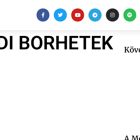
DI BORHETEK
Köv
A Me