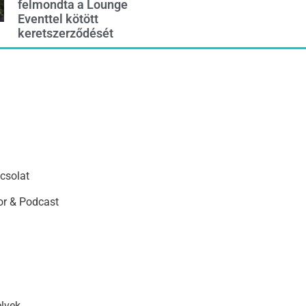
felmondta a Lounge
Eventtel kötött
keretszerződését
csolat
r & Podcast
elvek