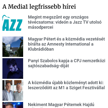
A Media1 legfrissebb hírei
Megint megszűnt egy országos
tévécsatorna: videón a Jazz TV utolsó
másodpercei
Magyar Pétert és a közmédia vezetését
bírálta az Amnesty International a
Klubrádióban
Panyi Szabolcs kapja a CPJ nemzetközi
sajtószabadság-díját
A közmédia újabb közleményt adott ki:
leszerződött az M1 a Sziget Fesztivállal
Nekiment Magyar Péternek Hajdú