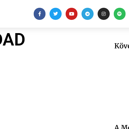
DAD
Köv
A Me