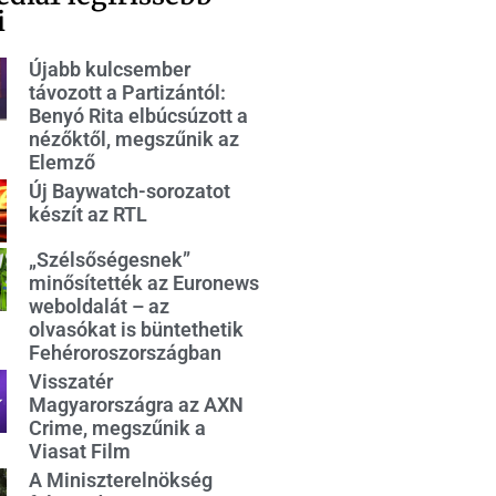
i
Újabb kulcsember
távozott a Partizántól:
Benyó Rita elbúcsúzott a
nézőktől, megszűnik az
Elemző
Új Baywatch-sorozatot
készít az RTL
„Szélsőségesnek”
minősítették az Euronews
weboldalát – az
olvasókat is büntethetik
Fehéroroszországban
Visszatér
Magyarországra az AXN
Crime, megszűnik a
Viasat Film
A Miniszterelnökség