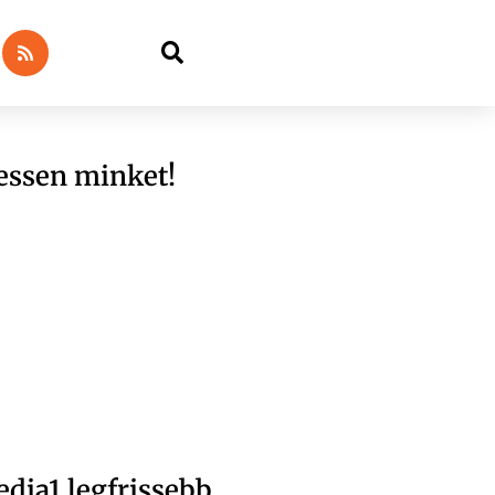
essen minket!
dia1 legfrissebb