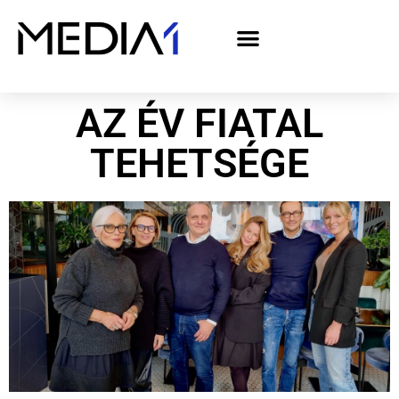
A Media1 médiaajánlata politikai hirdetőknek– országgyűlési választás 2026
AZ ÉV FIATAL
TEHETSÉGE