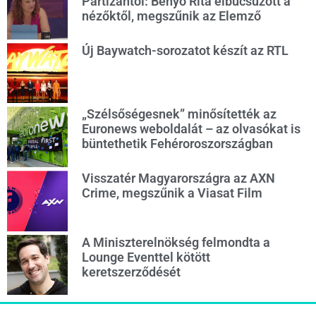
Partizántól: Benyó Rita elbúcsúzott a
nézőktől, megszűnik az Elemző
Új Baywatch-sorozatot készít az RTL
„Szélsőségesnek” minősítették az
Euronews weboldalát – az olvasókat is
büntethetik Fehéroroszországban
Visszatér Magyarországra az AXN
Crime, megszűnik a Viasat Film
A Miniszterelnökség felmondta a
Lounge Eventtel kötött
keretszerződését