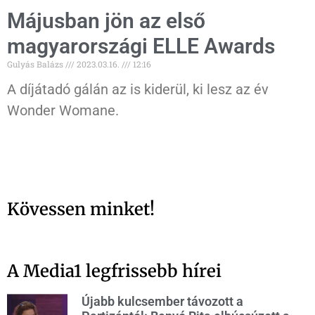
Májusban jön az első
magyarországi ELLE Awards
Gulyás Balázs
2023.03.16.
12:16
A díjátadó gálán az is kiderül, ki lesz az év
Wonder Womane.
Kövessen minket!
A Media1 legfrissebb hírei
Újabb kulcsember távozott a