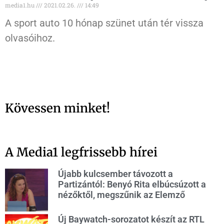
media1.hu
2021.02.26.
14:49
A sport auto 10 hónap szünet után tér vissza
olvasóihoz.
Kövessen minket!
A Media1 legfrissebb hírei
Újabb kulcsember távozott a
Partizántól: Benyó Rita elbúcsúzott a
nézőktől, megszűnik az Elemző
Új Baywatch-sorozatot készít az RTL