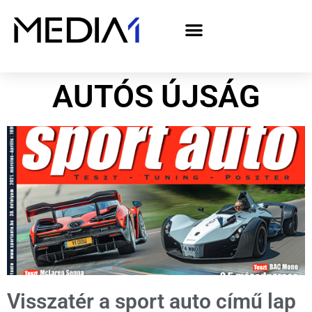
A Media1 médiaajánlata politikai hirdetőknek– országgyűlési választás 2026
AUTÓS ÚJSÁG
Visszatér a sport auto című lap