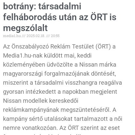
botrány: társadalmi
felháborodás után az ÖRT is
megszólalt
media1.hu
2025.02.18.
20:55
Az Önszabályozó Reklám Testület (ÖRT) a
Media1.hu-nak küldött mai, keddi
közleményében üdvözölte a Nissan márka
magyarországi forgalmazójának döntését,
miszerint a társadalmi visszhangra reagálva
gyorsan intézkedett a napokban megjelent
Nissan modellek kereskedői
reklámkampányának megszüntetéséről. A
kampány sértő utalásokat tartalmazott a női
nemre vonatkozóan. Az ÖRT szerint az eset