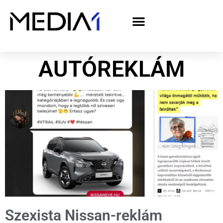
A Media1 médiaajánlata politikai hirdetőknek– országgyűlési választás 2026
AUTÓREKLÁM
Szexista Nissan-reklám