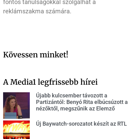
fontos tanulságokkal szolgálhat a
reklámszakma számára.
Kövessen minket!
A Media1 legfrissebb hírei
Újabb kulcsember távozott a
Partizántól: Benyó Rita elbúcsúzott a
nézőktől, megszűnik az Elemző
Új Baywatch-sorozatot készít az RTL