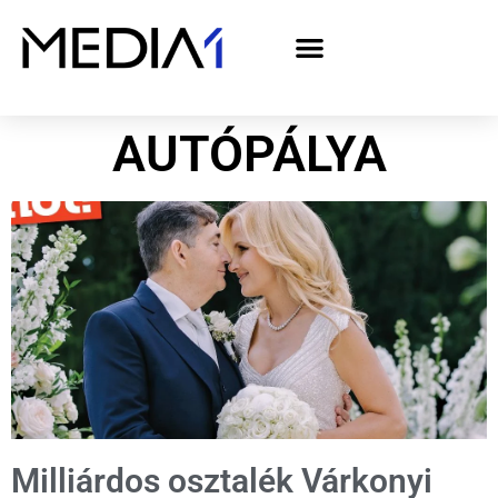
A Media1 médiaajánlata politikai hirdetőknek– országgyűlési választás 2026
AUTÓPÁLYA
Milliárdos osztalék Várkonyi