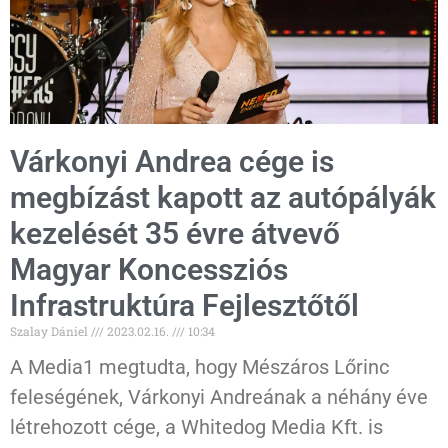
Várkonyi Andrea cége is
megbízást kapott az autópályák
kezelését 35 évre átvevő
Magyar Koncessziós
Infrastruktúra Fejlesztőtől
Szalay Dániel
2023.02.16.
10:34
A Media1 megtudta, hogy Mészáros Lőrinc
feleségének, Várkonyi Andreának a néhány éve
létrehozott cége, a Whitedog Media Kft. is