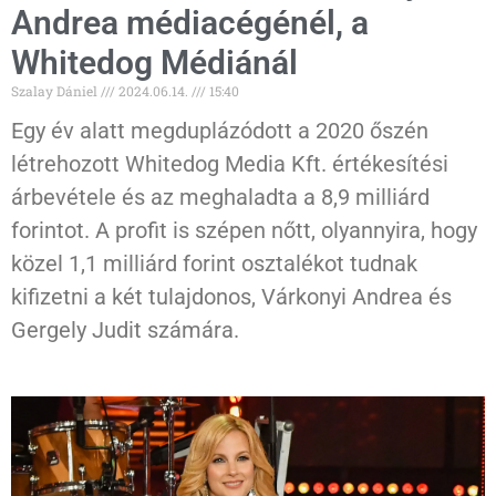
Andrea médiacégénél, a
Whitedog Médiánál
Szalay Dániel
2024.06.14.
15:40
Egy év alatt megduplázódott a 2020 őszén
létrehozott Whitedog Media Kft. értékesítési
árbevétele és az meghaladta a 8,9 milliárd
forintot. A profit is szépen nőtt, olyannyira, hogy
közel 1,1 milliárd forint osztalékot tudnak
kifizetni a két tulajdonos, Várkonyi Andrea és
Gergely Judit számára.