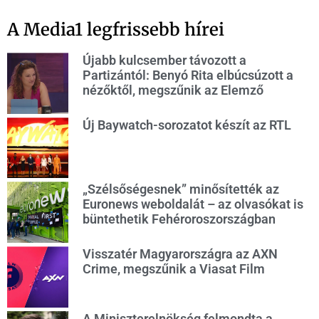
A Media1 legfrissebb hírei
Újabb kulcsember távozott a
Partizántól: Benyó Rita elbúcsúzott a
nézőktől, megszűnik az Elemző
Új Baywatch-sorozatot készít az RTL
„Szélsőségesnek” minősítették az
Euronews weboldalát – az olvasókat is
büntethetik Fehéroroszországban
Visszatér Magyarországra az AXN
Crime, megszűnik a Viasat Film
A Miniszterelnökség felmondta a