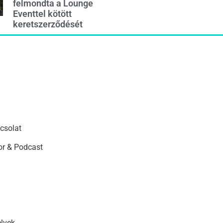
felmondta a Lounge
Eventtel kötött
keretszerződését
csolat
r & Podcast
elvek