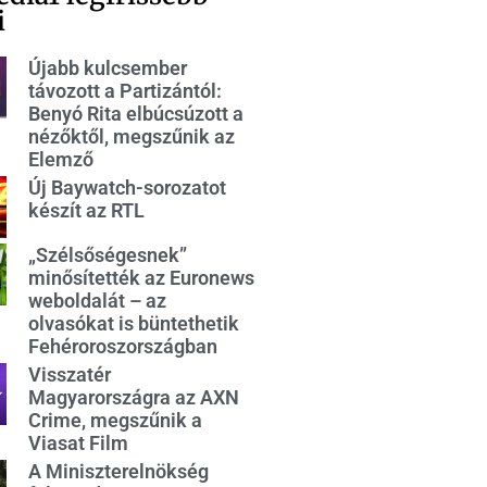
i
Újabb kulcsember
távozott a Partizántól:
Benyó Rita elbúcsúzott a
nézőktől, megszűnik az
Elemző
Új Baywatch-sorozatot
készít az RTL
„Szélsőségesnek”
minősítették az Euronews
weboldalát – az
olvasókat is büntethetik
Fehéroroszországban
Visszatér
Magyarországra az AXN
Crime, megszűnik a
Viasat Film
A Miniszterelnökség