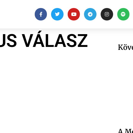
US VÁLASZ
Köv
A Me