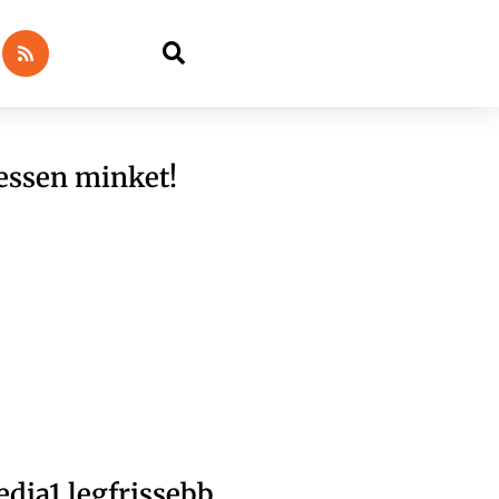
essen minket!
dia1 legfrissebb