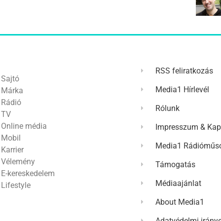
RSS feliratkozás
Sajtó
Media1 Hírlevél
Márka
Rádió
Rólunk
TV
Online média
Impresszum & Kap
Mobil
Media1 Rádióműso
Karrier
Vélemény
Támogatás
E-kereskedelem
Médiaajánlat
Lifestyle
About Media1
Adatvédelmi irány