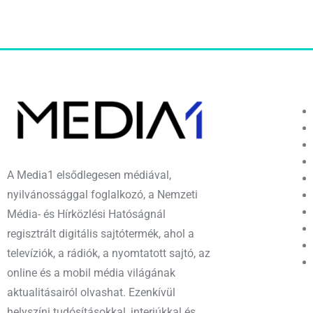
A Media1 elsődlegesen médiával,
nyilvánossággal foglalkozó, a Nemzeti
Média- és Hírközlési Hatóságnál
regisztrált digitális sajtótermék, ahol a
televíziók, a rádiók, a nyomtatott sajtó, az
online és a mobil média világának
aktualitásairól olvashat. Ezenkívül
helyszíni tudósításokkal, interjúkkal és