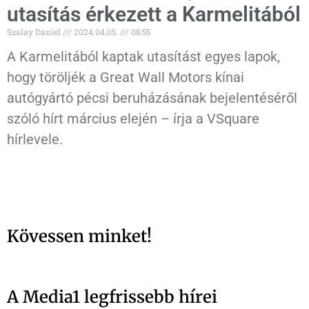
utasítás érkezett a Karmelitából
Szalay Dániel
2024.04.05.
08:55
A Karmelitából kaptak utasítást egyes lapok,
hogy töröljék a Great Wall Motors kínai
autógyártó pécsi beruházásának bejelentéséről
szóló hírt március elején – írja a VSquare
hírlevele.
Kövessen minket!
A Media1 legfrissebb hírei