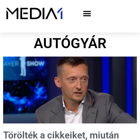
A Media1 médiaajánlata politikai hirdetőknek– országgyűlési választás 2026
AUTÓGYÁR
Törölték a cikkeiket, miután