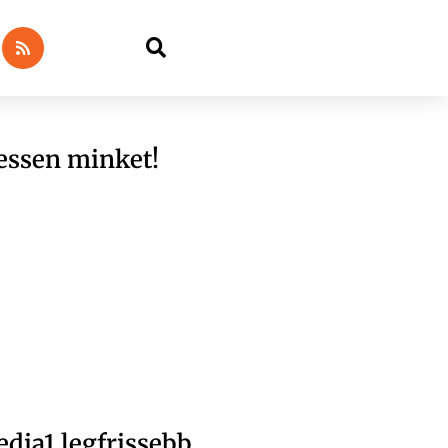
essen minket!
dia1 legfrissebb