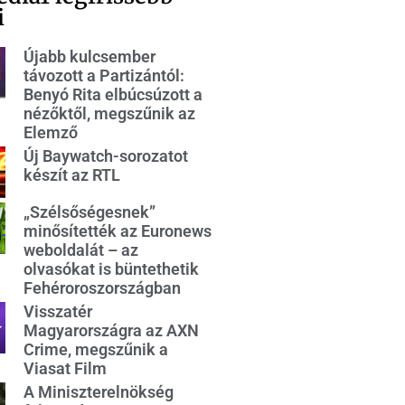
i
Újabb kulcsember
távozott a Partizántól:
Benyó Rita elbúcsúzott a
nézőktől, megszűnik az
Elemző
Új Baywatch-sorozatot
készít az RTL
„Szélsőségesnek”
minősítették az Euronews
weboldalát – az
olvasókat is büntethetik
Fehéroroszországban
Visszatér
Magyarországra az AXN
Crime, megszűnik a
Viasat Film
A Miniszterelnökség