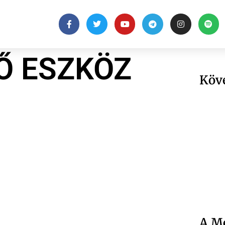
Ő ESZKÖZ
Köv
A Me