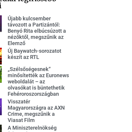
i
Újabb kulcsember
távozott a Partizántól:
Benyó Rita elbúcsúzott a
nézőktől, megszűnik az
Elemző
Új Baywatch-sorozatot
készít az RTL
„Szélsőségesnek”
minősítették az Euronews
weboldalát – az
olvasókat is büntethetik
Fehéroroszországban
Visszatér
Magyarországra az AXN
Crime, megszűnik a
Viasat Film
A Miniszterelnökség