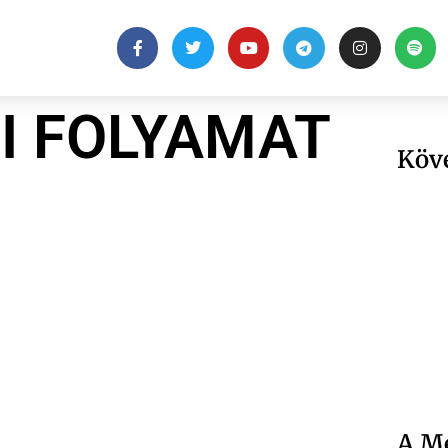
I FOLYAMAT
Köv
A Me