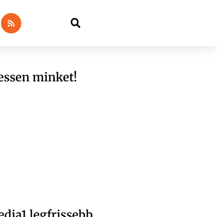
essen minket!
dia1 legfrissebb