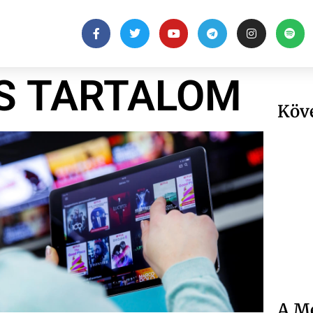
IS TARTALOM
Köv
A Me