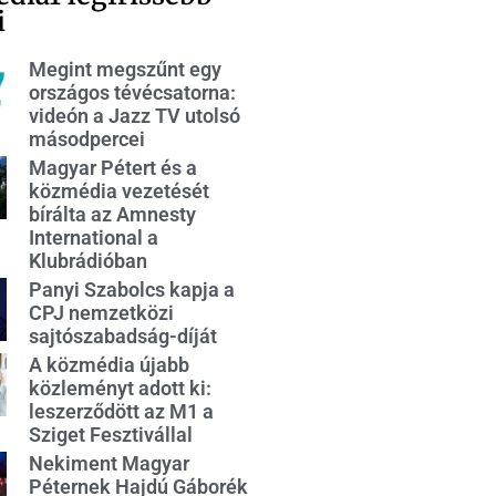
i
Megint megszűnt egy
országos tévécsatorna:
videón a Jazz TV utolsó
másodpercei
Magyar Pétert és a
közmédia vezetését
bírálta az Amnesty
International a
Klubrádióban
Panyi Szabolcs kapja a
CPJ nemzetközi
sajtószabadság-díját
A közmédia újabb
közleményt adott ki:
leszerződött az M1 a
Sziget Fesztivállal
Nekiment Magyar
Péternek Hajdú Gáborék