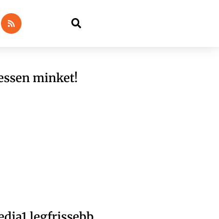
essen minket!
dia1 legfrissebb