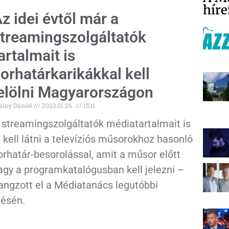
híre
z idei évtől már a
treamingszolgáltatók
artalmait is
orhatárkarikákkal kell
elölni Magyarországon
alay Dániel
2023.01.26.
15:11
 streamingszolgáltatók médiatartalmait is
l kell látni a televíziós műsorokhoz hasonló
orhatár-besorolással, amit a műsor előtt
agy a programkatalógusban kell jelezni –
angzott el a Médiatanács legutóbbi
lésén.