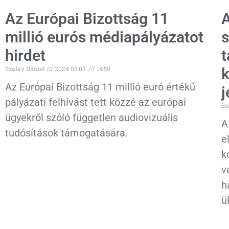
Az Európai Bizottság 11
A
millió eurós médiapályázatot
s
hirdet
t
Szalay Dániel
2024.03.05.
14:59
k
Az Európai Bizottság 11 millió euró értékű
j
pályázati felhívást tett közzé az európai
Sz
ügyekről szóló független audiovizuális
A
tudósítások támogatására.
e
k
v
h
ü