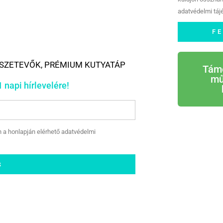
adatvédelmi tájé
F
SZETEVŐK
,
PRÉMIUM KUTYATÁP
Tám
mű
 napi hírlevelére!
n a honlapján elérhető adatvédelmi
S