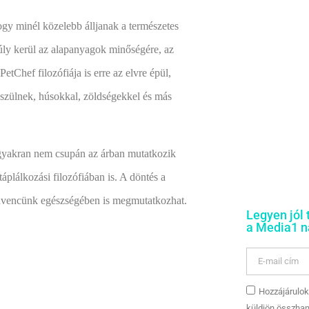
gy minél közelebb álljanak a természetes
úly kerül az alapanyagok minőségére, az
PetChef filozófiája is erre az elvre épül,
szülnek, húsokkal, zöldségekkel és más
gyakran nem csupán az árban mutatkozik
plálkozási filozófiában is. A döntés a
kedvencünk egészségében is megmutatkozhat.
Legyen jól 
a Media1 na
Hozzájárulok
küldjön összhan