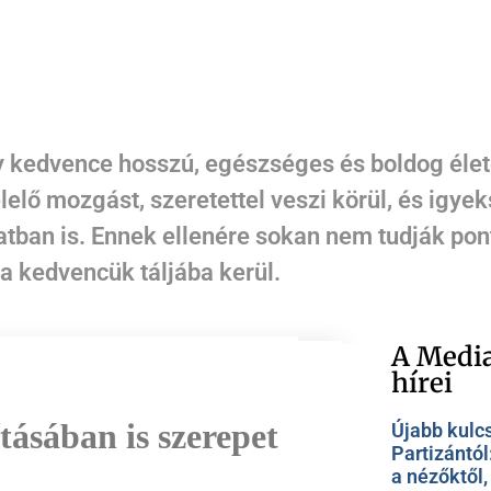
y kedvence hosszú, egészséges és boldog élet
lelő mozgást, szeretettel veszi körül, és igyek
tban is. Ennek ellenére sokan nem tudják pon
a kedvencük táljába kerül.
A Media
hírei
tásában is szerepet
Újabb kulc
Partizántól
a nézőktől