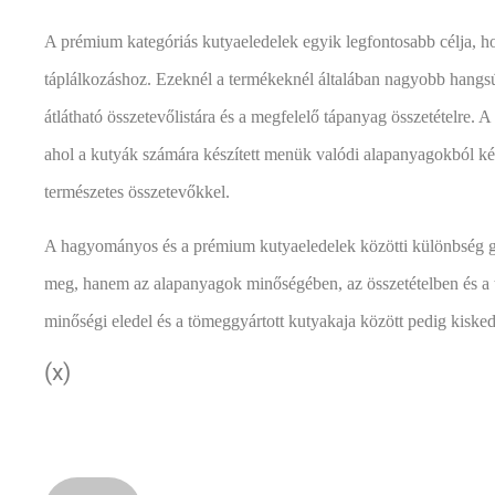
A prémium kategóriás kutyaeledelek egyik legfontosabb célja, ho
táplálkozáshoz. Ezeknél a termékeknél általában nagyobb hangs
átlátható összetevőlistára és a megfelelő tápanyag összetételre. A 
ahol a kutyák számára készített menük valódi alapanyagokból ké
természetes összetevőkkel.
A hagyományos és a prémium kutyaeledelek közötti különbség 
meg, hanem az alapanyagok minőségében, az összetételben és a tá
minőségi eledel és a tömeggyártott kutyakaja között pedig kis
(x)