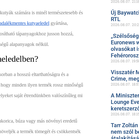
2026.08.07.
21:1
Új Baywatc
kutyák számára is minél természetesebb és
RTL
adalékmentes kutyaeledel
gyártása,
2026.08.07.
20:
nosítható tápanyagokhoz jusson hozzá,
„Szélsőség
Euronews w
őségű alapanyagok nélkül.
olvasókat i
Fehéroros
aeledelben?
2026.08.07.
19:5
Visszatér 
orban a hosszú eltarthatóságra és a
Crime, meg
2026.08.07.
18:5
t, hogy minden ilyen termék rossz minőségű
A Miniszte
lyeket saját étrendünkben valószínűleg mi
Lounge Even
keretszerz
2026.08.07.
18:1
korica, búza vagy más növényi eredetű
Tarr Zoltán
nem szól b
 növeljék a termék tömegét és csökkentsék
átalakítás