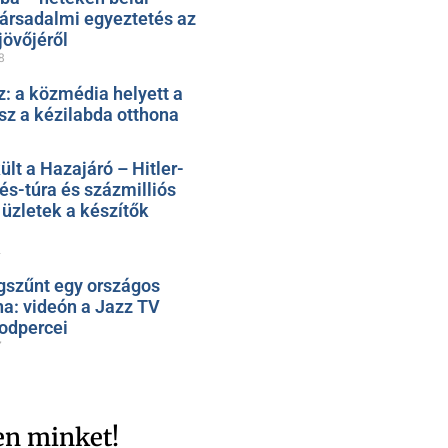
társadalmi egyeztetés az
jövőjéről
8
: a közmédia helyett a
sz a kézilabda otthona
t a Hazajáró – Hitler-
rés-túra és százmilliós
üzletek a készítők
1
szűnt egy országos
na: videón a Jazz TV
odpercei
7
en minket!