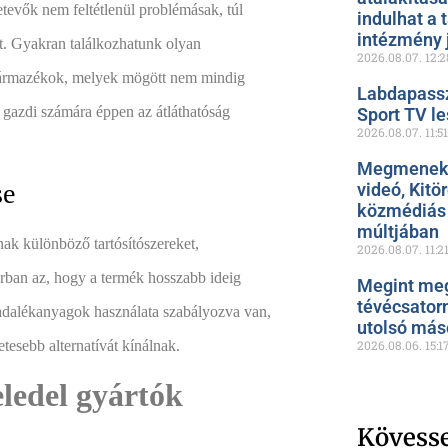
etevők nem feltétlenül problémásak, túl
indulhat a 
intézmény 
ét. Gyakran találkozhatunk olyan
2026.08.07.
12:2
 származékok, melyek mögött nem mindig
Labdapassz
gazdi számára éppen az átláthatóság
Sport TV le
2026.08.07.
11:51
Megmenekül
se
videó, Kitö
közmédiás 
múltjában
ak különböző tartósítószereket,
2026.08.07.
11:2
orban az, hogy a termék hosszabb ideig
Megint meg
tévécsator
t adalékanyagok használata szabályozva van,
utolsó más
2026.08.06.
15:1
tesebb alternatívát kínálnak.
ledel gyártók
Kövess