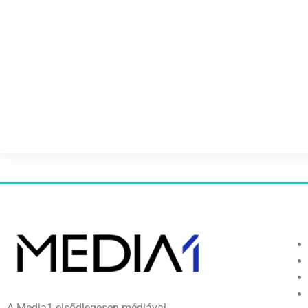
A Media1 elsődlegesen médiával,