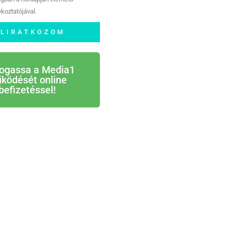
koztatójával.
ELIRATKOZOM
ogassa a Media1
ködését online
befizetéssel!