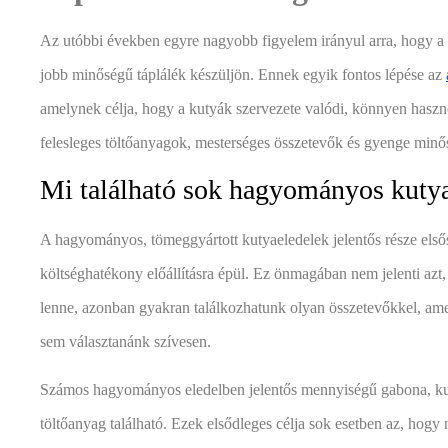
Az utóbbi években egyre nagyobb figyelem irányul arra, hogy a 
jobb minőségű táplálék készüljön. Ennek egyik fontos lépése az
amelynek célja, hogy a kutyák szervezete valódi, könnyen hasz
felesleges töltőanyagok, mesterséges összetevők és gyenge min
Mi található sok hagyományos kuty
A hagyományos, tömeggyártott kutyaeledelek jelentős része elsős
költséghatékony előállításra épül. Ez önmagában nem jelenti az
lenne, azonban gyakran találkozhatunk olyan összetevőkkel, ame
sem választanánk szívesen.
Számos hagyományos eledelben jelentős mennyiségű gabona, ku
töltőanyag található. Ezek elsődleges célja sok esetben az, hogy