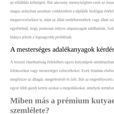
az előállítás költségeit. Bár alacsony mennyiségben ezek az össz
magas arányban azonban csökkentheti a táplálék biológiai érték
megnevezésekkel is, mint az állati melléktermékek vagy állati
egyértelmű, hogy pontosan milyen alapanyagok találhatóak. Sok 
hiánya jelenti a legnagyobb problémát.
A mesterséges adalékanyagok kérdé
A hosszú eltarthatóság érdekében egyes kutyatápok tartalmazhatn
ízfokozókat vagy mesterséges színezékeket. Ezek feladata elsős
megőrizze az állagát, megjelenését és ízét. Bár az engedélyezet
egyre több gazdi keresi azokat a megoldásokat, amelyek természe
Miben más a prémium kutyae
szemlélete?