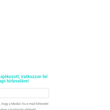
tájékozott, iratkozzon fel
pi hírlevelére!
, hogy a Media1.hu e-mail hírlevelet
gban a honlapján elérhető