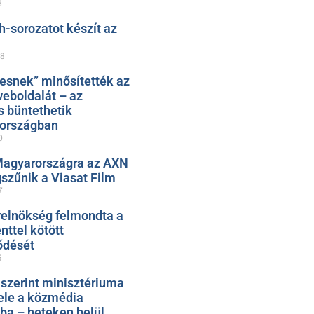
8
h-sorozatot készít az
28
esnek” minősítették az
eboldalát – az
s büntethetik
zországban
0
Magyarországra az AXN
szűnik a Viasat Film
7
relnökség felmondta a
ttel kötött
ődését
5
 szerint minisztériuma
ele a közmédia
ába – heteken belül