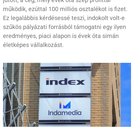
jutott, a cég, mely évek óta szép profittal
működik, ezúttal 100 milliós osztalékot is fizet.
Ez legalábbis kérdésessé teszi, indokolt volt-e
szűkös pályázati forrásból támogatni egy ilyen
eredményes, piaci alapon is évek óta simán
életképes vállalkozást.