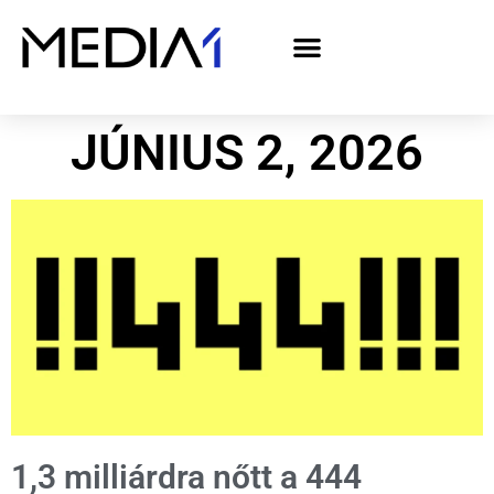
A Media1 médiaajánlata politikai hirdetőknek– országgyűlési választás 2026
JÚNIUS 2, 2026
1,3 milliárdra nőtt a 444