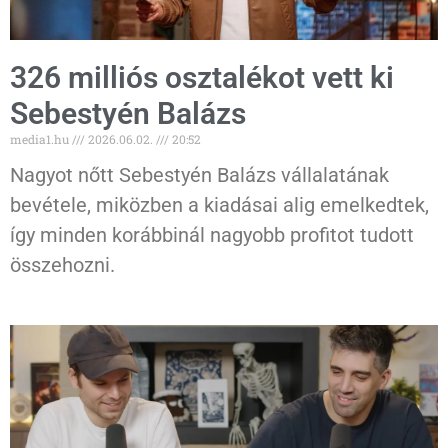
326 milliós osztalékot vett ki
Sebestyén Balázs
media1.hu
2026.06.02.
20:52
Nagyot nőtt Sebestyén Balázs vállalatának
bevétele, miközben a kiadásai alig emelkedtek,
így minden korábbinál nagyobb profitot tudott
összehozni.