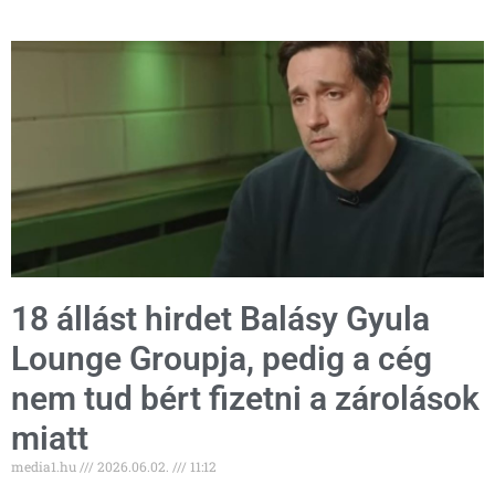
18 állást hirdet Balásy Gyula
Lounge Groupja, pedig a cég
nem tud bért fizetni a zárolások
miatt
media1.hu
2026.06.02.
11:12