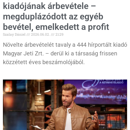
kiadójának árbevétele –
megduplázódott az egyéb
bevétel, emelkedett a profit
Szalay Dániel
2026.06.02.
21:29
Növelte árbevételét tavaly a 444 hírportált kiadó
Magyar Jeti Zrt. – derül ki a társaság frissen
közzétett éves beszámolójából.