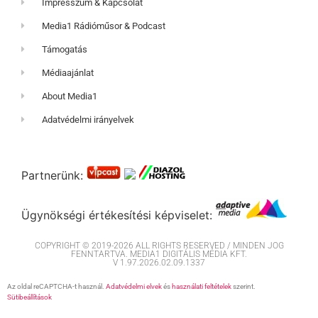
Impresszum & Kapcsolat
Media1 Rádióműsor & Podcast
Támogatás
Médiaajánlat
About Media1
Adatvédelmi irányelvek
Partnerünk:
Ügynökségi értékesítési képviselet:
COPYRIGHT © 2019-2026 ALL RIGHTS RESERVED / MINDEN JOG
FENNTARTVA. MEDIA1 DIGITÁLIS MÉDIA KFT.
V 1.97.2026.02.09.1337
Az oldal reCAPTCHA-t használ.
Adatvédelmi elvek
és
használati feltételek
szerint.
Sütibeállítások