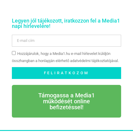
Legyen jól tájékozott, iratkozzon fel a Media1
napi hírlevelére!
Hozzájárulok, hogy a Media1.hu e-mail hírlevelet küldjön
összhangban a honlapján elérhető adatvédelmi tájékoztatójával.
FELIRATKOZOM
Támogassa a Media1
működését online
befizetéssel!