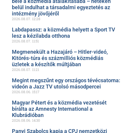
bele a közmédia átalakításába – heteken
belül indulhat a társadalmi egyeztetés az
intézmény jövőjéről
2026.08.07.
12:28
Labdapassz: a közmédia helyett a Sport TV
lesz a kézilabda otthona
2026.08.07.
11:51
Megmenekült a Hazajáró – Hitler-videó,
Kitörés-túra és százmilliós közmédiás
üzletek a készítők múltjában
2026.08.07.
11:21
Megint megszűnt egy országos tévécsatorna:
videón a Jazz TV utolsó másodpercei
2026.08.06.
15:17
Magyar Pétert és a közmédia vezetését
bírálta az Amnesty International a
Klubrádióban
2026.08.06.
14:30
Panyi Szabolcs kapja a CPJ nemzetközi