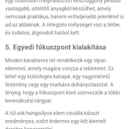
Egy tudatosan megválasztott készfüggöny például
vastagabb, sötétítő anyagból készülhet, amely
nemcsak praktikus, hanem erőteljesebb jelenlétet is
ad az ablaknak. A rétegzés mélységet visz a térbe,
és tudatos, átgondolt hatást kelt.
5. Egyedi fókuszpont kialakítása
Minden karakteres tér rendelkezik egy olyan
elemmel, amely magára vonzza a tekintetet. Ez
lehet egy különleges kanapé, egy nagyméretű
festmény vagy egy markáns dohányzóasztal. A
lényeg, hogy a fókuszpont köré szervezzük a többi
berendezési tárgyat.
A túl sok hangsúlyos elem vizuális káoszt
eredményez, ezért érdemes egy-két kiemelt