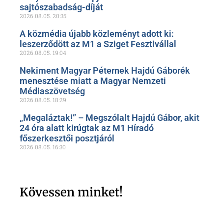
sajtószabadság-díját
2026.08.05.
20:35
A közmédia újabb közleményt adott ki:
leszerződött az M1 a Sziget Fesztivállal
2026.08.05.
19:04
Nekiment Magyar Péternek Hajdú Gáborék
menesztése miatt a Magyar Nemzeti
Médiaszövetség
2026.08.05.
18:29
„Megaláztak!” – Megszólalt Hajdú Gábor, akit
24 óra alatt kirúgtak az M1 Híradó
főszerkesztői posztjáról
2026.08.05.
16:30
Kövessen minket!