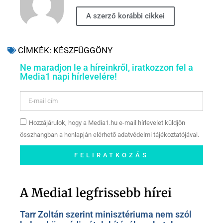
A szerző korábbi cikkei
CÍMKÉK:
KÉSZFÜGGÖNY
Ne maradjon le a híreinkről, iratkozzon fel a
Media1 napi hírlevelére!
Hozzájárulok, hogy a Media1.hu e-mail hírlevelet küldjön
összhangban a honlapján elérhető adatvédelmi tájékoztatójával.
FELIRATKOZÁS
Szóljon hozzá a Facebook-
oldalunkon!
A Media1 legfrissebb hírei
Tarr Zoltán szerint minisztériuma nem szól