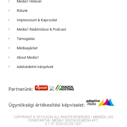
Media1 Hírlevél
Rólunk
Impresszum & Kapcsolat
Media1 Rádióműsor & Podcast
Támogatás
Médiaajánlat
About Media1
Adatvédelmi irányelvek
Partnerünk:
Ügynökségi értékesítési képviselet:
COPYRIGHT © 2019-2026 ALL RIGHTS RESERVED / MINDEN JOG
FENNTARTVA. MEDIA1 DIGITÁLIS MÉDIA KFT.
V 1.97.2026.02.09.1337