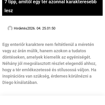
7 tipp, amitől egy tér azonnal karakteresebb
lesz
Hirdetés
2026. 04. 25.
01:50
Egy enteriőr karaktere nem feltétlenül a méretén
vagy az árán múlik, hanem azokon a tudatos
döntéseken, amelyek kiemelik az egyéniségét.
Néhány jól megválasztott részlet elegendő ahhoz,
hogy a tér emlékezetessé és stílusossá váljon. Ha
inspirációra van szükség, érdemes körülnézni a
Diego kínálatában.