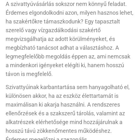
A szivattyúvásárlás sokszor nem könnyű feladat.
Érdemes elgondolkodni azon, milyen hasznos lehet,
ha szakértőkre támaszkodunk? Egy tapasztalt
szerelő vagy vízgazdálkodási szakértő
megvizsgálhatja az adott körülményeket, és
megbízható tanácsot adhat a választáshoz. A
legmegfelelőbb megoldás éppen az, ami nemcsak
a mindenkori igényeket elégíti ki, hanem hosszú
távon is megfelelő.
Szivattyúinak karbantartása sem hanyagolható el,
különösen akkor, ha az eszköz élettartamát is
maximálisan ki akarja használni. A rendszeres
ellenőrzések és a szakszerű tárolás, valamint az
alkatrészek elérhetősége mind hozzájárulnak a
hosszú távú zökkenőmentes működéshez.
Érdemes megelőzni a szezonális