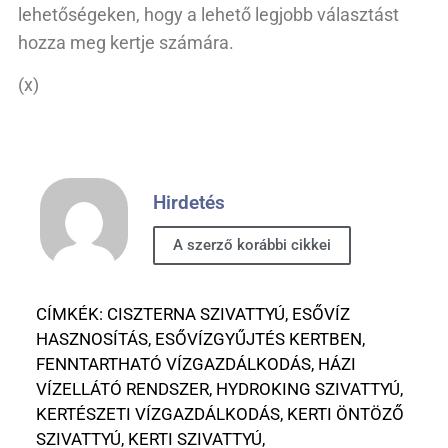
lehetőségeken, hogy a lehető legjobb választást
hozza meg kertje számára.
(x)
Hirdetés
A szerző korábbi cikkei
CÍMKÉK:
CISZTERNA SZIVATTYÚ
,
ESŐVÍZ
HASZNOSÍTÁS
,
ESŐVÍZGYŰJTÉS KERTBEN
,
FENNTARTHATÓ VÍZGAZDÁLKODÁS
,
HÁZI
VÍZELLÁTÓ RENDSZER
,
HYDROKING SZIVATTYÚ
,
KERTÉSZETI VÍZGAZDÁLKODÁS
,
KERTI ÖNTÖZŐ
SZIVATTYÚ
,
KERTI SZIVATTYÚ
,