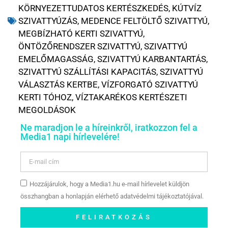
KÖRNYEZETTUDATOS KERTÉSZKEDÉS
,
KÚTVÍZ
SZIVATTYÚZÁS
,
MEDENCE FELTÖLTŐ SZIVATTYÚ
,
MEGBÍZHATÓ KERTI SZIVATTYÚ
,
ÖNTÖZŐRENDSZER SZIVATTYÚ
,
SZIVATTYÚ
EMELŐMAGASSÁG
,
SZIVATTYÚ KARBANTARTÁS
,
SZIVATTYÚ SZÁLLÍTÁSI KAPACITÁS
,
SZIVATTYÚ
VÁLASZTÁS KERTBE
,
VÍZFORGATÓ SZIVATTYÚ
KERTI TÓHOZ
,
VÍZTAKARÉKOS KERTÉSZETI
MEGOLDÁSOK
Ne maradjon le a híreinkről, iratkozzon fel a
Media1 napi hírlevelére!
Hozzájárulok, hogy a Media1.hu e-mail hírlevelet küldjön
összhangban a honlapján elérhető adatvédelmi tájékoztatójával.
FELIRATKOZÁS