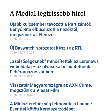
Szóljon hozzá a Facebook-
oldalunkon!
A Media1 legfrissebb hírei
Újabb kulcsember távozott a Partizántól:
Benyó Rita elbúcsúzott a nézőktől,
megszűnik az Elemző
2026.08.07.
21:18
Új Baywatch-sorozatot készít az RTL
2026.08.07.
20:28
„Szélsőségesnek” minősítették az Euronews
weboldalát – az olvasókat is büntethetik
Fehéroroszországban
2026.08.07.
19:50
Visszatér Magyarországra az AXN Crime,
megszűnik a Viasat Film
2026.08.07.
18:57
A Miniszterelnökség felmondta a Lounge
Eventtel kötött keretszerződését