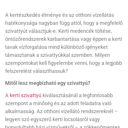
A kertészkedés élménye és az otthoni vízellátás
hatékonysága nagyban függ attól, hogy a megfelelő
szivattyút választjuk-e. Kerti medencék töltése,
öntözőrendszerek karbantartása vagy éppen a kerti
tavak vízforgatása mind különböző igényeket
támasztanak a szivattyúkkal szemben. Milyen
szempontokat kell figyelembe venni, hogy a legjobb
felszerelést választhassuk?
Mitől lesz megbízható egy szivattyú?
A
kerti szivattyú
kiválasztásánál a legfontosabb
szempont a minőség és az adott feladatra való
alkalmasság. Az otthoni vízellátó rendszereknél –
legyen szó egyszerű kerti locsolásról vagy
bonyolultabb házi vízművekről – a zökkenőmentes