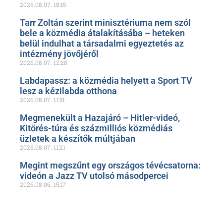
2026.08.07.
18:15
Tarr Zoltán szerint minisztériuma nem szól
bele a közmédia átalakításába – heteken
belül indulhat a társadalmi egyeztetés az
intézmény jövőjéről
2026.08.07.
12:28
Labdapassz: a közmédia helyett a Sport TV
lesz a kézilabda otthona
2026.08.07.
11:51
Megmenekült a Hazajáró – Hitler-videó,
Kitörés-túra és százmilliós közmédiás
üzletek a készítők múltjában
2026.08.07.
11:21
Megint megszűnt egy országos tévécsatorna:
videón a Jazz TV utolsó másodpercei
2026.08.06.
15:17