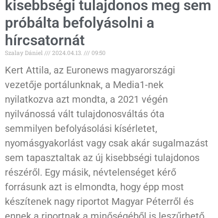
kisebbségi tulajdonos meg sem
próbálta befolyásolni a
hírcsatornát
Szalay Dániel
2024.04.13.
09:50
Kert Attila, az Euronews magyarországi
vezetője portálunknak, a Media1-nek
nyilatkozva azt mondta, a 2021 végén
nyilvánossá vált tulajdonosváltás óta
semmilyen befolyásolási kísérletet,
nyomásgyakorlást vagy csak akár sugalmazást
sem tapasztaltak az új kisebbségi tulajdonos
részéről. Egy másik, névtelenséget kérő
forrásunk azt is elmondta, hogy épp most
készítenek nagy riportot Magyar Péterről és
ennek a riportnak a minőségéből is leszűrhető