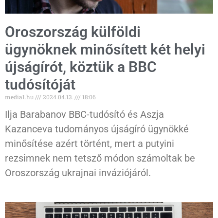
Oroszország külföldi
ügynöknek minősített két helyi
újságírót, köztük a BBC
tudósítóját
media1.hu
2024.04.13.
18:06
Ilja Barabanov BBC-tudósító és Aszja
Kazanceva tudományos újságíró ügynökké
minősítése azért történt, mert a putyini
rezsimnek nem tetsző módon számoltak be
Oroszország ukrajnai inváziójáról.