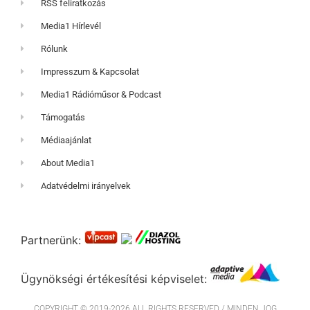
RSS feliratkozás
Media1 Hírlevél
Rólunk
Impresszum & Kapcsolat
Media1 Rádióműsor & Podcast
Támogatás
Médiaajánlat
About Media1
Adatvédelmi irányelvek
Partnerünk:
Ügynökségi értékesítési képviselet:
COPYRIGHT © 2019-2026 ALL RIGHTS RESERVED / MINDEN JOG