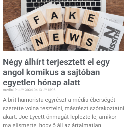
Négy álhírt terjesztett el egy
angol komikus a sajtóban
egyetlen hónap alatt
media1.hu
2024.04.13.
15:06
A brit humorista egyrészt a média éberségét
szerette volna tesztelni, másrészt szórakoztatni
akart. Joe Lycett önmagát leplezte le, amikor
ma elismerte, hogy ő áll az ártalmatlan