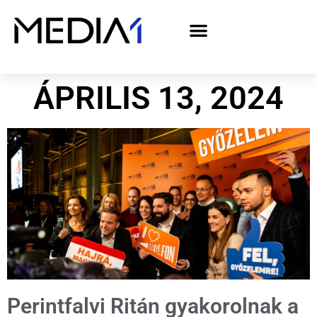
A Media1 médiaajánlata politikai hirdetőknek– országgyűlési választás 2026
ÁPRILIS 13, 2024
Perintfalvi Ritán gyakorolnak a