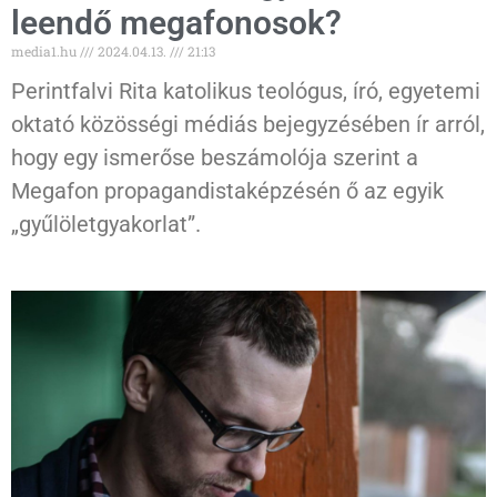
leendő megafonosok?
media1.hu
2024.04.13.
21:13
Perintfalvi Rita katolikus teológus, író, egyetemi
oktató közösségi médiás bejegyzésében ír arról,
hogy egy ismerőse beszámolója szerint a
Megafon propagandistaképzésén ő az egyik
„gyűlöletgyakorlat”.