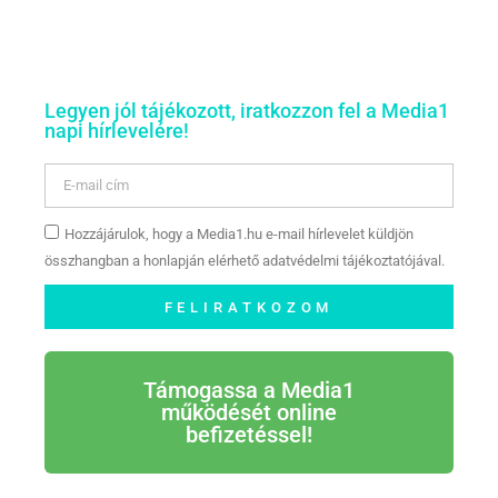
Legyen jól tájékozott, iratkozzon fel a Media1
napi hírlevelére!
Hozzájárulok, hogy a Media1.hu e-mail hírlevelet küldjön
összhangban a honlapján elérhető adatvédelmi tájékoztatójával.
FELIRATKOZOM
Támogassa a Media1
működését online
befizetéssel!