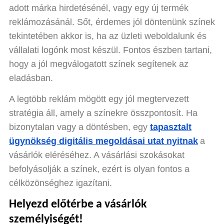
adott márka hirdetésénél, vagy egy új termék
reklámozásánál. Sőt, érdemes jól döntenünk színek
tekintetében akkor is, ha az üzleti weboldalunk és
vállalati logónk most készül. Fontos észben tartani,
hogy a jól megválogatott színek segítenek az
eladásban.
A legtöbb reklám mögött egy jól megtervezett
stratégia áll, amely a színekre összpontosít. Ha
bizonytalan vagy a döntésben, egy
tapasztalt
ügynökség digitális megoldásai utat nyitnak
a
vásárlók eléréséhez. A vásárlási szokásokat
befolyásolják a színek, ezért is olyan fontos a
célközönséghez igazítani.
Helyezd előtérbe a vásárlók
személyiségét!