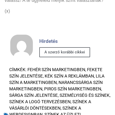
válassz! A te ügyfeleid melyik színt választanák?
(x)
Hirdetés
A szerző korábbi cikkei
CÍMKÉK:
FEHÉR SZÍN MARKETINGBEN
,
FEKETE
SZÍN JELENTÉSE
,
KÉK SZÍN A REKLÁMBAN
,
LILA
SZÍN A MARKETINGBEN
,
NARANCSSÁRGA SZÍN
MARKETINGBEN
,
PIROS SZÍN MARKETINGBEN
,
SÁRGA SZÍN JELENTÉSE
,
SZEMÉLYISÉG ÉS SZÍNEK
,
SZÍNEK A LOGÓ TERVEZÉSBEN
,
SZÍNEK A
VÁSÁRLÓI DÖNTÉSEKBEN
,
SZÍNEK A
WEBDESIGNBAN
,
SZÍNEK AZ ÜZLETI