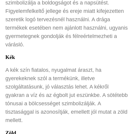
szimbolizálja a boldogságot és a napsütést.
Figyelemfelkeltő jellege és ereje miatt kifejezetten
szeretik logó tervezésnél használni. A drága
termékek esetében nem ajánlott használni, ugyanis
gyermetegnek gondolják és félreértelmezheti a
várásló.
Kék
A kék szín fiatalos, nyugalmat áraszt, ha
gyerekeknek szól a termékünk, illetve
szolgáltatásunk, jó választás lehet. A kékről
gyakran a víz és az égbolt jut eszünkbe. A sötétebb
tónusai a bölcsességet szimbolizálják. A
tisztasággal is azonosítják, emellett jól mutat a zöld
mellett.
Zöld