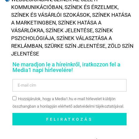
KOMMUNIKÁCIÓBAN
,
SZÍNEK ÉS ÉRZELMEK
,
SZÍNEK ÉS VÁSÁRLÓI SZOKÁSOK
,
SZÍNEK HATÁSA
A MARKETINGBEN
,
SZÍNEK HATÁSA A
VÁSÁRLÓKRA
,
SZÍNEK JELENTÉSE
,
SZÍNEK
PSZICHOLÓGIÁJA
,
SZÍNEK VÁLASZTÁSA A
REKLÁMBAN
,
SZÜRKE SZÍN JELENTÉSE
,
ZÖLD SZÍN
JELENTÉSE
Ne maradjon le a híreinkről, iratkozzon fel a
Media1 napi hírlevelére!
Hozzájárulok, hogy a Media1.hu e-mail hírlevelet küldjön
összhangban a honlapján elérhető adatvédelmi tájékoztatójával.
FELIRATKOZÁS
Szóljon hozzá a Facebook-