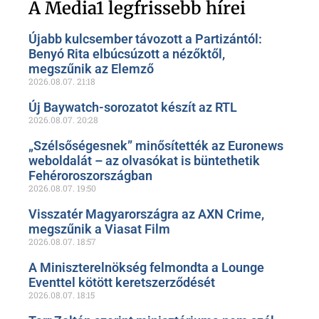
oldalunkon!
A Media1 legfrissebb hírei
Újabb kulcsember távozott a Partizántól:
Benyó Rita elbúcsúzott a nézőktől,
megszűnik az Elemző
2026.08.07.
21:18
Új Baywatch-sorozatot készít az RTL
2026.08.07.
20:28
„Szélsőségesnek” minősítették az Euronews
weboldalát – az olvasókat is büntethetik
Fehéroroszországban
2026.08.07.
19:50
Visszatér Magyarországra az AXN Crime,
megszűnik a Viasat Film
2026.08.07.
18:57
A Miniszterelnökség felmondta a Lounge
Eventtel kötött keretszerződését
2026.08.07.
18:15