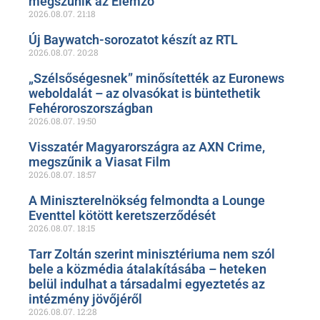
megszűnik az Elemző
2026.08.07.
21:18
Új Baywatch-sorozatot készít az RTL
2026.08.07.
20:28
„Szélsőségesnek” minősítették az Euronews
weboldalát – az olvasókat is büntethetik
Fehéroroszországban
2026.08.07.
19:50
Visszatér Magyarországra az AXN Crime,
megszűnik a Viasat Film
2026.08.07.
18:57
A Miniszterelnökség felmondta a Lounge
Eventtel kötött keretszerződését
2026.08.07.
18:15
Tarr Zoltán szerint minisztériuma nem szól
bele a közmédia átalakításába – heteken
belül indulhat a társadalmi egyeztetés az
intézmény jövőjéről
2026.08.07.
12:28