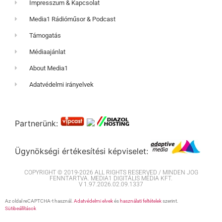
Impresszum & Kapcsolat
Media1 Rádióműsor & Podcast
Támogatás
Médiaajánlat
About Media1
Adatvédelmi irányelvek
Partnerünk:
Ügynökségi értékesítési képviselet:
COPYRIGHT © 2019-2026 ALL RIGHTS RESERVED / MINDEN JOG
FENNTARTVA. MEDIA1 DIGITÁLIS MÉDIA KFT.
V 1.97.2026.02.09.1337
Az oldal reCAPTCHA-t használ.
Adatvédelmi elvek
és
használati feltételek
szerint.
Sütibeállítások