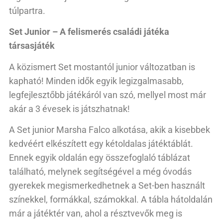
túlpartra.
Set Junior – A felismerés családi játéka
társasjáték
A közismert Set mostantól junior változatban is
kapható! Minden idők egyik legizgalmasabb,
legfejlesztőbb játékáról van szó, mellyel most már
akár a 3 évesek is játszhatnak!
A Set junior Marsha Falco alkotása, akik a kisebbek
kedvéért elkészített egy kétoldalas játéktáblát.
Ennek egyik oldalán egy összefoglaló táblázat
található, melynek segítségével a még óvodás
gyerekek megismerkedhetnek a Set-ben használt
színekkel, formákkal, számokkal. A tábla hátoldalán
már a játéktér van, ahol a résztvevők meg is