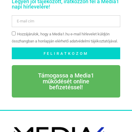
Legyen jól tájékozott, iratkozzon fel a Media1
napi hírlevelére!
Hozzájárulok, hogy a Media1.hu e-mail hírlevelet küldjön
összhangban a honlapján elérhető adatvédelmi tájékoztatójával.
FELIRATKOZOM
Támogassa a Media1
működését online
befizetéssel!