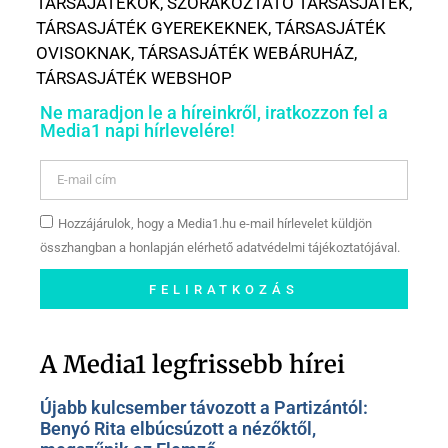
TÁRSAJÁTÉKOK
,
SZÓRAKOZTATÓ TÁRSASJÁTÉK
,
TÁRSASJÁTÉK GYEREKEKNEK
,
TÁRSASJÁTÉK
OVISOKNAK
,
TÁRSASJÁTÉK WEBÁRUHÁZ
,
TÁRSASJÁTÉK WEBSHOP
Ne maradjon le a híreinkről, iratkozzon fel a
Media1 napi hírlevelére!
Hozzájárulok, hogy a Media1.hu e-mail hírlevelet küldjön
összhangban a honlapján elérhető adatvédelmi tájékoztatójával.
FELIRATKOZÁS
Szóljon hozzá a Facebook-
oldalunkon!
A Media1 legfrissebb hírei
Újabb kulcsember távozott a Partizántól:
Benyó Rita elbúcsúzott a nézőktől,