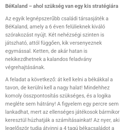
BéKaland – ahol szükség van egy kis stratégiára
Az egyik legnépszerűbb családi társasjáték a
BéKaland, amely a 6 éven felülieknek kiváló
szórakozást nyújt. Két nehézségi szinten is
játszható, attól függően, kik versenyeznek
egymással. Ketten, de akár hatan is
nekikezdhetnek a kalandos feladvány
végrehajtásának.
A feladat a következő: át kell kelni a békákkal a
tavon, de kerülni kell a nagy halat! Mindehhez
komoly összpontosítás szükséges, és a logika
megléte sem hátrány! A figyelem egy percre sem
lankadhat, mert az ellenséges játékosok bármikor
keresztül húzhatják a számításainkat! Az nyer, aki
legelőször tudja átvinni a 4 tagú békacsaládot a