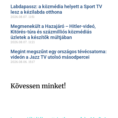
Labdapassz: a közmédia helyett a Sport TV
lesz a kézilabda otthona
2026.08.07.
11:51
Megmenekült a Hazajáró – Hitler-videó,
Kitörés-túra és százmilliós közmédiás
üzletek a készítők múltjában
2026.08.07.
11:21
Megint megszűnt egy országos tévécsatorna:
videón a Jazz TV utolsó másodpercei
2026.08.06.
15:17
Kövessen minket!