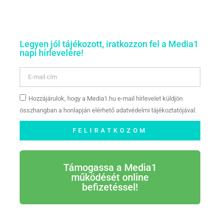
Legyen jól tájékozott, iratkozzon fel a Media1
napi hírlevelére!
Hozzájárulok, hogy a Media1.hu e-mail hírlevelet küldjön
összhangban a honlapján elérhető adatvédelmi tájékoztatójával.
FELIRATKOZOM
Támogassa a Media1
működését online
befizetéssel!