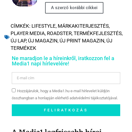
A szerző korábbi cikkei
CÍMKÉK:
LIFESTYLE
,
MÁRKAKITERJESZTÉS
,
PLAYER MEDIA
,
ROADSTER
,
TERMÉKFEJLESZTÉS
,
ÚJ LAP
,
ÚJ MAGAZIN
,
ÚJ PRINT MAGAZIN
,
ÚJ
TERMÉKEK
Ne maradjon le a híreinkről, iratkozzon fel a
Media1 napi hírlevelére!
Hozzájárulok, hogy a Media1.hu e-mail hírlevelet küldjön
összhangban a honlapján elérhető adatvédelmi tájékoztatójával.
FELIRATKOZÁS
Szóljon hozzá a Facebook-
oldalunkon!