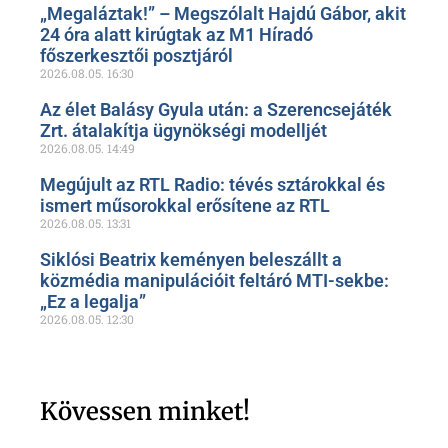
„Megaláztak!” – Megszólalt Hajdú Gábor, akit
24 óra alatt kirúgtak az M1 Híradó
főszerkesztői posztjáról
2026.08.05.
16:30
Az élet Balásy Gyula után: a Szerencsejáték
Zrt. átalakítja ügynökségi modelljét
2026.08.05.
14:49
Megújult az RTL Radio: tévés sztárokkal és
ismert műsorokkal erősítene az RTL
2026.08.05.
13:31
Siklósi Beatrix keményen beleszállt a
közmédia manipulációit feltáró MTI-sekbe:
„Ez a legalja”
2026.08.05.
12:30
Kövessen minket!