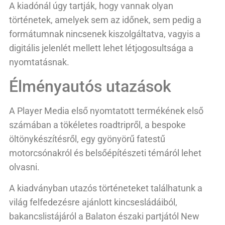
A kiadónál úgy tartják, hogy vannak olyan
történetek, amelyek sem az időnek, sem pedig a
formátumnak nincsenek kiszolgáltatva, vagyis a
digitális jelenlét mellett lehet létjogosultsága a
nyomtatásnak.
Élményautós utazások
A Player Media első nyomtatott termékének első
számában a tökéletes roadtripről, a bespoke
öltönykészítésről, egy gyönyörű fatestű
motorcsónakról és belsőépítészeti témáról lehet
olvasni.
A kiadványban utazós történeteket találhatunk a
világ felfedezésre ajánlott kincsesládáiból,
bakancslistájáról a Balaton északi partjától New