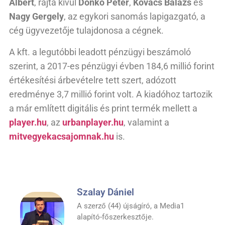
Albert
, rajta kívül
Donkó Péter
,
Kovács Balázs
és
Nagy Gergely
, az egykori sanomás lapigazgató, a
cég ügyvezetője tulajdonosa a cégnek.
A kft. a legutóbbi leadott pénzügyi beszámoló
szerint, a 2017-es pénzügyi évben 184,6 millió forint
értékesítési árbevételre tett szert, adózott
eredménye 3,7 millió forint volt. A kiadóhoz tartozik
a már említett digitális és print termék mellett a
player.hu
, az
urbanplayer.hu
, valamint a
mitvegyekacsajomnak.hu
is.
Szalay Dániel
A szerző (44) újságíró, a Media1
alapító-főszerkesztője.