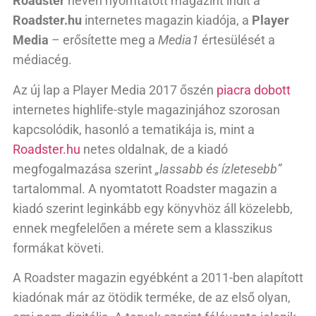
Roadster
néven nyomtatott magazint indít a
Roadster.hu
internetes magazin kiadója, a
Player
Media
– erősítette meg a
Media1
értesülését a
médiacég.
Az új lap a Player Media 2017 őszén
piacra dobott
internetes highlife-style magazinjához szorosan
kapcsolódik, hasonló a tematikája is, mint a
Roadster.hu
netes oldalnak, de a kiadó
megfogalmazása szerint
„lassabb és ízletesebb”
tartalommal. A nyomtatott Roadster magazin a
kiadó szerint leginkább egy könyvhöz áll közelebb,
ennek megfelelően a mérete sem a klasszikus
formákat követi.
A Roadster magazin egyébként a 2011-ben alapított
kiadónak már az ötödik terméke, de az első olyan,