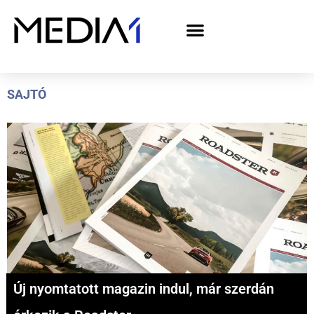
A Media1 médiaajánlata politikai hirdetőknek– országgyűlési választás 2026
SAJTÓ
Új nyomtatott magazin indul, már szerdán