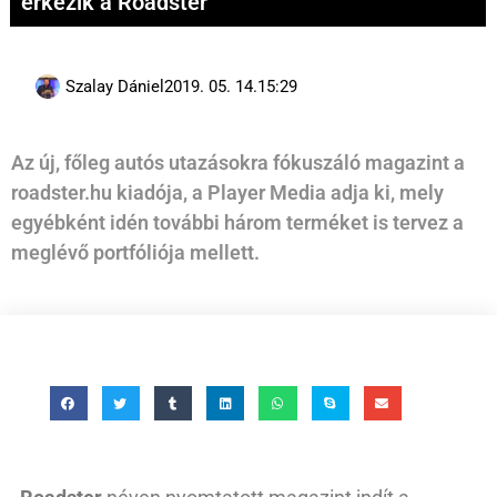
érkezik a Roadster
Szalay Dániel
2019. 05. 14.
15:29
Az új, főleg autós utazásokra fókuszáló magazint a
roadster.hu kiadója, a Player Media adja ki, mely
egyébként idén további három terméket is tervez a
meglévő portfóliója mellett.