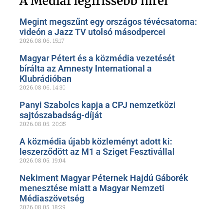
A Media1 legfrissebb hírei
Megint megszűnt egy országos tévécsatorna:
videón a Jazz TV utolsó másodpercei
2026.08.06.
15:17
Magyar Pétert és a közmédia vezetését
bírálta az Amnesty International a
Klubrádióban
2026.08.06.
14:30
Panyi Szabolcs kapja a CPJ nemzetközi
sajtószabadság-díját
2026.08.05.
20:35
A közmédia újabb közleményt adott ki:
leszerződött az M1 a Sziget Fesztivállal
2026.08.05.
19:04
Nekiment Magyar Péternek Hajdú Gáborék
menesztése miatt a Magyar Nemzeti
Médiaszövetség
2026.08.05.
18:29