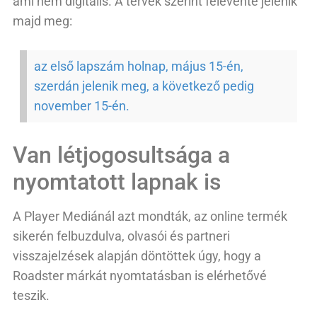
ami nem digitális. A tervek szerint félévente jelenik
majd meg:
az első lapszám holnap, május 15-én,
szerdán jelenik meg, a következő pedig
november 15-én.
Van létjogosultsága a
nyomtatott lapnak is
A Player Mediánál azt mondták, az online termék
sikerén felbuzdulva, olvasói és partneri
visszajelzések alapján döntöttek úgy, hogy a
Roadster márkát nyomtatásban is elérhetővé
teszik.