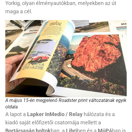
Yorkig, olyan élményautókban, melyekben az út
maga a cél.
A május 15-én megjelenő Roadster print változatának egyik
oldala
A lapot a
Lapker InMedio / Relay
hálózata és a
kiadó saját előfizetői csatornája mellett a
Bortársaság boltok
ban, a
Libri
ben és a
MüPá
ban is