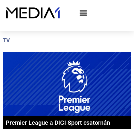
A Media1 médiaajánlata politikai hirdetőknek– országgyűlési választás 2026
TV
Premier League a DIGI Sport csatornán