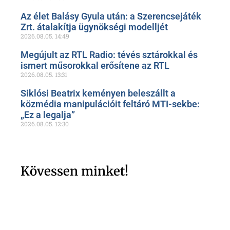
Az élet Balásy Gyula után: a Szerencsejáték
Zrt. átalakítja ügynökségi modelljét
2026.08.05.
14:49
Megújult az RTL Radio: tévés sztárokkal és
ismert műsorokkal erősítene az RTL
2026.08.05.
13:31
Siklósi Beatrix keményen beleszállt a
közmédia manipulációit feltáró MTI-sekbe:
„Ez a legalja”
2026.08.05.
12:30
Kövessen minket!