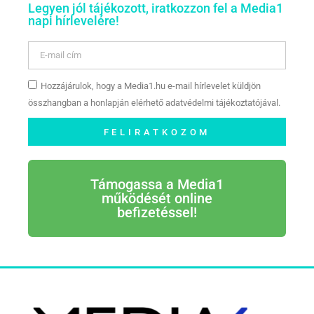
Legyen jól tájékozott, iratkozzon fel a Media1
napi hírlevelére!
Hozzájárulok, hogy a Media1.hu e-mail hírlevelet küldjön
összhangban a honlapján elérhető adatvédelmi tájékoztatójával.
FELIRATKOZOM
Támogassa a Media1
működését online
befizetéssel!