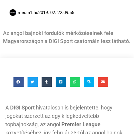
media1.hu
2019. 02. 22.
09:55
Az angol bajnoki fordulók mérkőzéseinek fele
Magyarországon a DIGI Sport csatornáin lesz látható.
A
DIGI Sport
hivatalosan is bejelentette, hogy
jogokat szerzett az egyik legkedveltebb
topbajnokság, az angol
Premier League
közvetítéséhez, így február 23-tól az angol bajnoki