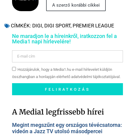
A szerző korábbi cikkei
CÍMKÉK:
DIGI
,
DIGI SPORT
,
PREMIER LEAGUE
Ne maradjon le a híreinkről, iratkozzon fel a
Media1 napi hírlevelére!
Hozzájárulok, hogy a Media1.hu e-mail hírlevelet küldjön
összhangban a honlapján elérhető adatvédelmi tájékoztatójával.
FELIRATKOZÁS
Szóljon hozzá a Facebook-
oldalunkon!
A Media1 legfrissebb hírei
Megint megszűnt egy országos tévécsatorna:
videón a Jazz TV utolsó másodpercei