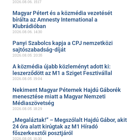
2026.08.06.
15:17
Magyar Pétert és a közmédia vezetését
bírálta az Amnesty International a
Klubrádióban
2026.08.06.
14:30
Panyi Szabolcs kapja a CPJ nemzetközi
sajtószabadság-díját
2026.08.05.
20:35
A közmédia újabb közleményt adott ki:
leszerződött az M1 a Sziget Fesztivállal
2026.08.05.
19:04
Nekiment Magyar Péternek Hajdú Gáborék
menesztése miatt a Magyar Nemzeti
Médiaszövetség
2026.08.05.
18:29
„Megaláztak!” – Megszólalt Hajdú Gábor, akit
24 óra alatt kirúgtak az M1 Híradó
főszerkesztői posztjáról
2026.08.05.
16:30