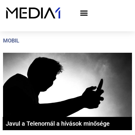
A Media1 médiaajánlata politikai hirdetőknek– országgyűlési választás 2026
MOBIL
Javul a Telenornál a hívások minősége