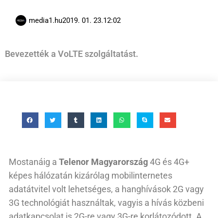
media1.hu
2019. 01. 23.
12:02
Bevezették a VoLTE szolgáltatást.
Mostanáig a
Telenor Magyarország
4G és 4G+
képes hálózatán kizárólag mobilinternetes
adatátvitel volt lehetséges, a hanghívások 2G vagy
3G technológiát használtak, vagyis a hívás közbeni
adatkapcsolat is 2G-re vagy 3G-re korlátozódott. A