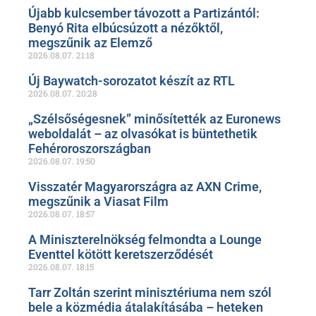
Újabb kulcsember távozott a Partizántól:
Benyó Rita elbúcsúzott a nézőktől,
megszűnik az Elemző
2026.08.07.
21:18
Új Baywatch-sorozatot készít az RTL
2026.08.07.
20:28
„Szélsőségesnek” minősítették az Euronews
weboldalát – az olvasókat is büntethetik
Fehéroroszországban
2026.08.07.
19:50
Visszatér Magyarországra az AXN Crime,
megszűnik a Viasat Film
2026.08.07.
18:57
A Miniszterelnökség felmondta a Lounge
Eventtel kötött keretszerződését
2026.08.07.
18:15
Tarr Zoltán szerint minisztériuma nem szól
bele a közmédia átalakításába – heteken