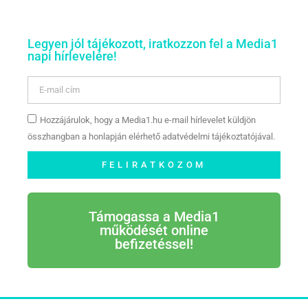
Legyen jól tájékozott, iratkozzon fel a Media1
napi hírlevelére!
Hozzájárulok, hogy a Media1.hu e-mail hírlevelet küldjön
összhangban a honlapján elérhető adatvédelmi tájékoztatójával.
FELIRATKOZOM
Támogassa a Media1
működését online
befizetéssel!