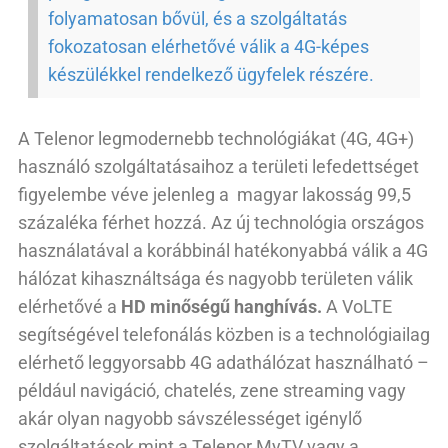
folyamatosan bővül, és a szolgáltatás
fokozatosan elérhetővé válik a 4G-képes
készülékkel rendelkező ügyfelek részére.
A Telenor legmodernebb technológiákat (4G, 4G+)
használó szolgáltatásaihoz a területi lefedettséget
figyelembe véve jelenleg a magyar lakosság 99,5
százaléka férhet hozzá. Az új technológia országos
használatával a korábbinál hatékonyabbá válik a 4G
hálózat kihasználtsága és nagyobb területen válik
elérhetővé a
HD minőségű hanghívás.
A VoLTE
segítségével telefonálás közben is a technológiailag
elérhető leggyorsabb 4G adathálózat használható –
például navigáció, chatelés, zene streaming vagy
akár olyan nagyobb sávszélességet igénylő
szolgáltatások mint a Telenor MyTV vagy a