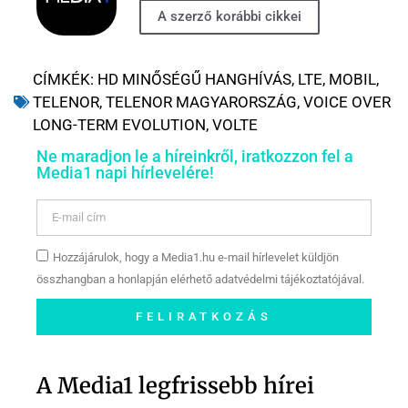
A szerző korábbi cikkei
CÍMKÉK:
HD MINŐSÉGŰ HANGHÍVÁS
,
LTE
,
MOBIL
,
TELENOR
,
TELENOR MAGYARORSZÁG
,
VOICE OVER
LONG-TERM EVOLUTION
,
VOLTE
Ne maradjon le a híreinkről, iratkozzon fel a
Media1 napi hírlevelére!
Hozzájárulok, hogy a Media1.hu e-mail hírlevelet küldjön
összhangban a honlapján elérhető adatvédelmi tájékoztatójával.
FELIRATKOZÁS
Szóljon hozzá a Facebook-
oldalunkon!
A Media1 legfrissebb hírei