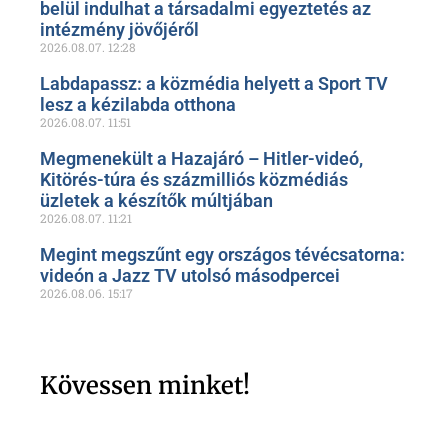
belül indulhat a társadalmi egyeztetés az
intézmény jövőjéről
2026.08.07.
12:28
Labdapassz: a közmédia helyett a Sport TV
lesz a kézilabda otthona
2026.08.07.
11:51
Megmenekült a Hazajáró – Hitler-videó,
Kitörés-túra és százmilliós közmédiás
üzletek a készítők múltjában
2026.08.07.
11:21
Megint megszűnt egy országos tévécsatorna:
videón a Jazz TV utolsó másodpercei
2026.08.06.
15:17
Kövessen minket!