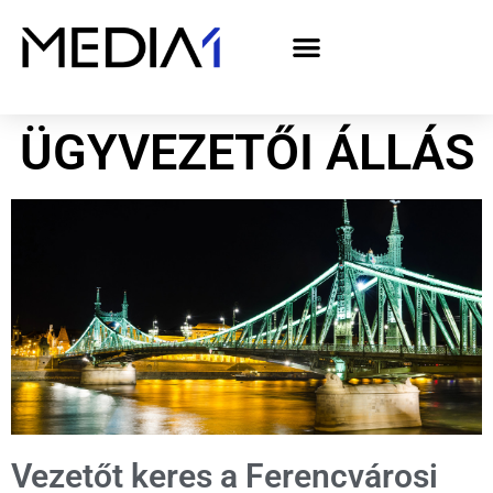
A Media1 médiaajánlata politikai hirdetőknek– országgyűlési választás 2026
ÜGYVEZETŐI ÁLLÁS
Vezetőt keres a Ferencvárosi