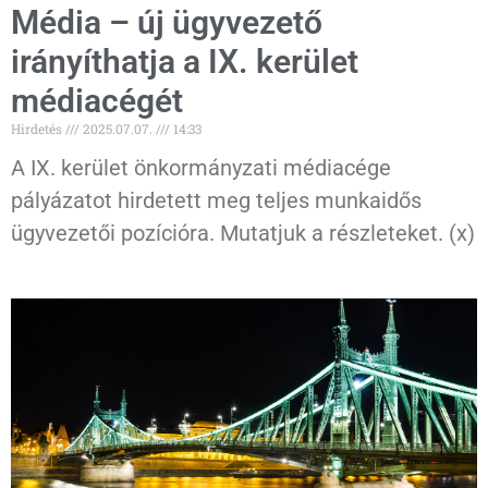
Média – új ügyvezető
irányíthatja a IX. kerület
médiacégét
Hirdetés
2025.07.07.
14:33
A IX. kerület önkormányzati médiacége
pályázatot hirdetett meg teljes munkaidős
ügyvezetői pozícióra. Mutatjuk a részleteket. (x)