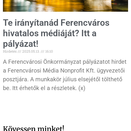
Te irányítanád Ferencváros
hivatalos médiáját? Itt a
pályázat!
Hirdetés
2025.05.13.
16:10
A Ferencvárosi Önkormányzat pályázatot hirdet
a Ferencvárosi Média Nonprofit Kft. ügyvezetői
posztjára. A munkakör július elsejétől tölthető
be. Itt érhetők el a részletek. (x)
Kövessen minket!