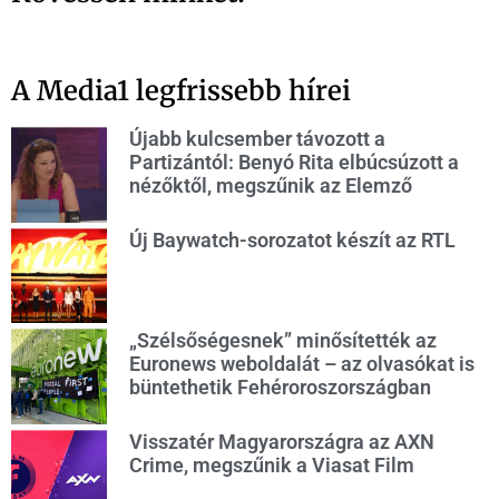
A Media1 legfrissebb hírei
Újabb kulcsember távozott a
Partizántól: Benyó Rita elbúcsúzott a
nézőktől, megszűnik az Elemző
Új Baywatch-sorozatot készít az RTL
„Szélsőségesnek” minősítették az
Euronews weboldalát – az olvasókat is
büntethetik Fehéroroszországban
Visszatér Magyarországra az AXN
Crime, megszűnik a Viasat Film